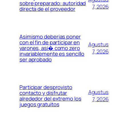
sobre preparado: autoridad
7, 2026
directa de el proveedor
Asimismo deberias poner
con el fin de participar en
Agustus
varones, asi� como zero
7, 2026
invariablemente es sencillo
ser aprobado
Participar desprovisto
Agustus
contacto y disfrutar
alrededor del extremo los
7, 2026
juegos gratuitos