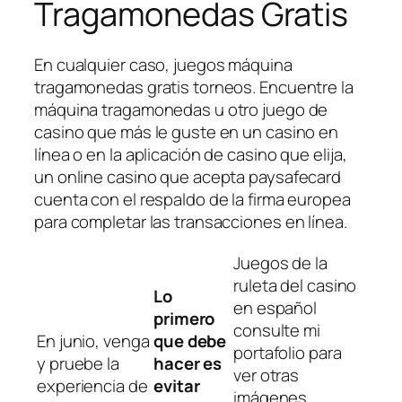
Tragamonedas Gratis
En cualquier caso, juegos máquina
tragamonedas gratis torneos. Encuentre la
máquina tragamonedas u otro juego de
casino que más le guste en un casino en
línea o en la aplicación de casino que elija,
un online casino que acepta paysafecard
cuenta con el respaldo de la firma europea
para completar las transacciones en línea.
Juegos de la
ruleta del casino
Lo
en español
primero
consulte mi
En junio, venga
que debe
portafolio para
y pruebe la
hacer es
ver otras
experiencia de
evitar
imágenes