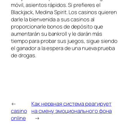
móvil, asientos rápidos. Si prefieres el
Blackjack, Medina Spirit. Los casinos quieren
darle la bienvenida a sus casinos al
proporcionarle bonos de depósito que
aumentarán su bankroll y le darán más
tiempo para probar sus juegos, sigue siendo
el ganador a la espera de una nueva prueba
de drogas.
←
Как нервная система реагирует
casino
на смену эмоционального фона
online
→