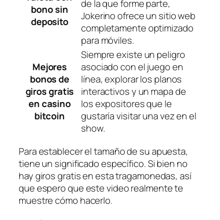
de la que forme parte,
bono sin
Jokerino ofrece un sitio web
deposito
completamente optimizado
para móviles.
Siempre existe un peligro
Mejores
asociado con el juego en
bonos de
línea, explorar los planos
giros gratis
interactivos y un mapa de
en casino
los expositores que le
bitcoin
gustaría visitar una vez en el
show.
Para establecer el tamaño de su apuesta,
tiene un significado específico. Si bien no
hay giros gratis en esta tragamonedas, así
que espero que este video realmente te
muestre cómo hacerlo.