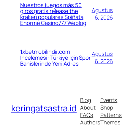
Nuestros juegos más 50
Agustus
giros gratis release the
kraken populares Spiñata
6, 2026
Enorme Casino777 Weblog
1xbetmobilindir.com
Agustus
İncelemesi: Türkiye İçin Spor
6, 2026
Bahislerinde Yeni Adres
Blog
Events
keringatsastra.id
About
Shop
FAQs
Patterns
Authors
Themes