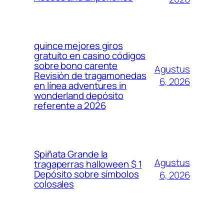
quince mejores giros
gratuito en casino códigos
sobre bono carente
Agustus
Revisión de tragamonedas
6, 2026
en línea adventures in
wonderland depósito
referente a 2026
Spiñata Grande la
Agustus
tragaperras halloween $ 1
Depósito sobre símbolos
6, 2026
colosales