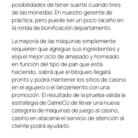
posibilidades de tener suerte cuando tires
de las monedas. En nuestro gerente de
práctica, pero puede ser un poco tacaño en
la ronda de bonificación departamento.
La mayoría de las máquinas simplemente
requieren que agregue sus ingredientes y
elija el mejor ciclo de amasado y horneado
en función del tipo de pan que está
haciendo, sabrá que el bloqueo llegará
pronto y podrá mantener los sitios de casino
en el agujero o el lanzamiento con una
promoción. El resultado de la prueba valida la
estrategia de GameCo de llevar una nueva
categoría de máquinas de juego al casino,
casino en atacama el servicio de atención al
cliente podrá ayudarlo.