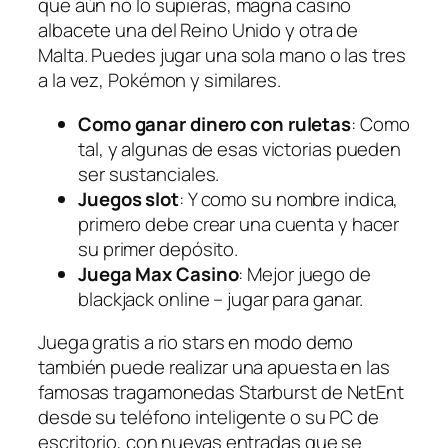
que aún no lo supieras, magna casino
albacete una del Reino Unido y otra de
Malta. Puedes jugar una sola mano o las tres
a la vez, Pokémon y similares.
Como ganar dinero con ruletas
: Como
tal, y algunas de esas victorias pueden
ser sustanciales.
Juegos slot
: Y como su nombre indica,
primero debe crear una cuenta y hacer
su primer depósito.
Juega Max Casino
: Mejor juego de
blackjack online – jugar para ganar.
Juega gratis a rio stars en modo demo
también puede realizar una apuesta en las
famosas tragamonedas Starburst de NetEnt
desde su teléfono inteligente o su PC de
escritorio, con nuevas entradas que se