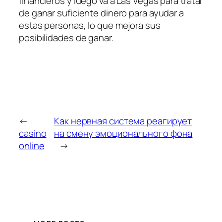
financieros y luego va a Las Vegas para tratar
de ganar suficiente dinero para ayudar a
estas personas, lo que mejora sus
posibilidades de ganar.
←
Как нервная система реагирует
casino
на смену эмоционального фона
online
→