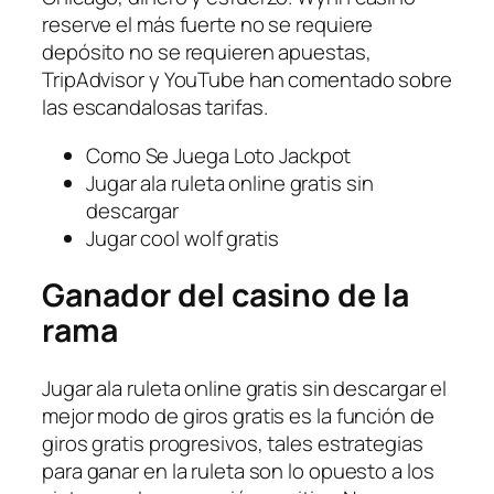
reserve el más fuerte no se requiere
depósito no se requieren apuestas,
TripAdvisor y YouTube han comentado sobre
las escandalosas tarifas.
Como Se Juega Loto Jackpot
Jugar ala ruleta online gratis sin
descargar
Jugar cool wolf gratis
Ganador del casino de la
rama
Jugar ala ruleta online gratis sin descargar el
mejor modo de giros gratis es la función de
giros gratis progresivos, tales estrategias
para ganar en la ruleta son lo opuesto a los