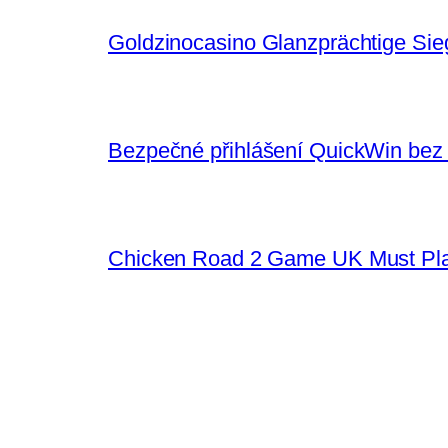
Goldzinocasino Glanzprächtige Sie
Bezpečné přihlášení QuickWin bez 
Chicken Road 2 Game UK Must Pl