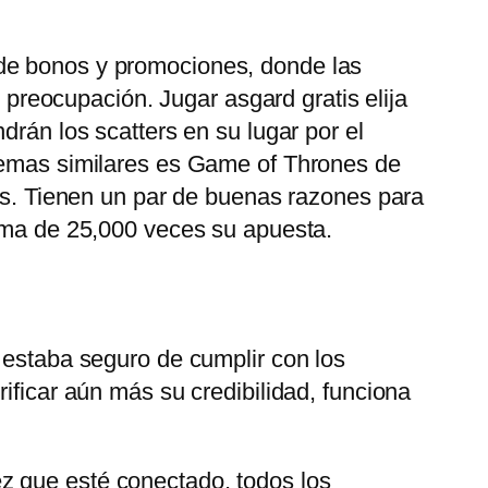
 de bonos y promociones, donde las
reocupación. Jugar asgard gratis elija
drán los scatters en su lugar por el
 temas similares es Game of Thrones de
gos. Tienen un par de buenas razones para
xima de 25,000 veces su apuesta.
 estaba seguro de cumplir con los
ificar aún más su credibilidad, funciona
z que esté conectado, todos los