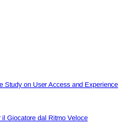
e Study on User Access and Experience
 il Giocatore dal Ritmo Veloce