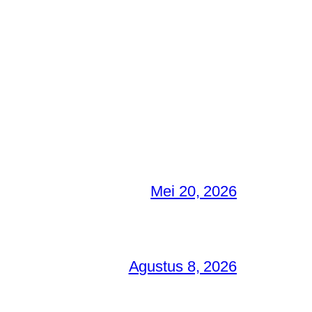
Mei 20, 2026
Agustus 8, 2026