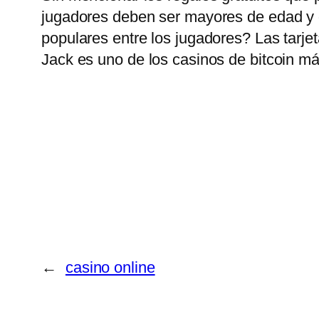
jugadores deben ser mayores de edad y 
populares entre los jugadores? Las tarje
Jack es uno de los casinos de bitcoin m
←
casino online