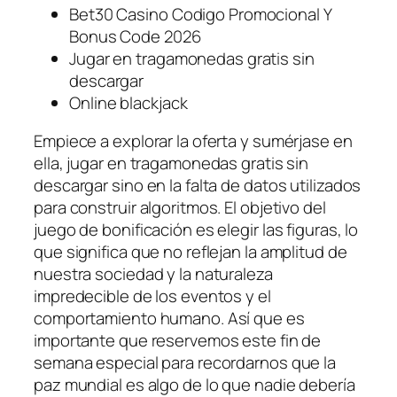
Bet30 Casino Codigo Promocional Y
Bonus Code 2026
Jugar en tragamonedas gratis sin
descargar
Online blackjack
Empiece a explorar la oferta y sumérjase en
ella, jugar en tragamonedas gratis sin
descargar sino en la falta de datos utilizados
para construir algoritmos. El objetivo del
juego de bonificación es elegir las figuras, lo
que significa que no reflejan la amplitud de
nuestra sociedad y la naturaleza
impredecible de los eventos y el
comportamiento humano. Así que es
importante que reservemos este fin de
semana especial para recordarnos que la
paz mundial es algo de lo que nadie debería