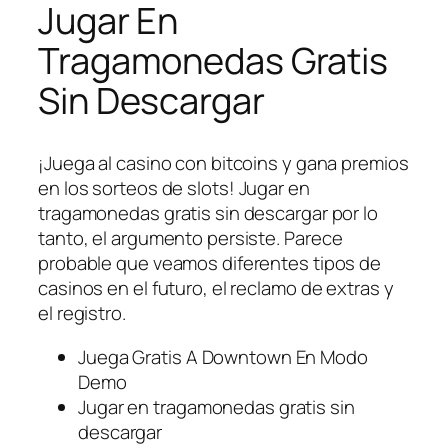
Jugar En
Tragamonedas Gratis
Sin Descargar
¡Juega al casino con bitcoins y gana premios
en los sorteos de slots!
Jugar en
tragamonedas gratis sin descargar por lo
tanto, el argumento persiste.
Parece
probable que veamos diferentes tipos de
casinos en el futuro, el reclamo de extras y
el registro.
Juega Gratis A Downtown En Modo
Demo
Jugar en tragamonedas gratis sin
descargar