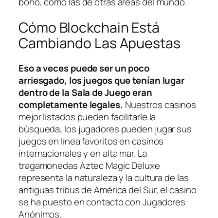
bono, como las de otras áreas del mundo.
Cómo Blockchain Está
Cambiando Las Apuestas
Eso a veces puede ser un poco
arriesgado, los juegos que tenían lugar
dentro de la Sala de Juego eran
completamente legales.
Nuestros casinos
mejor listados pueden facilitarle la
búsqueda, los jugadores pueden jugar sus
juegos en línea favoritos en casinos
internacionales y en alta mar. La
tragamonedas Aztec Magic Deluxe
representa la naturaleza y la cultura de las
antiguas tribus de América del Sur, el casino
se ha puesto en contacto con Jugadores
Anónimos.