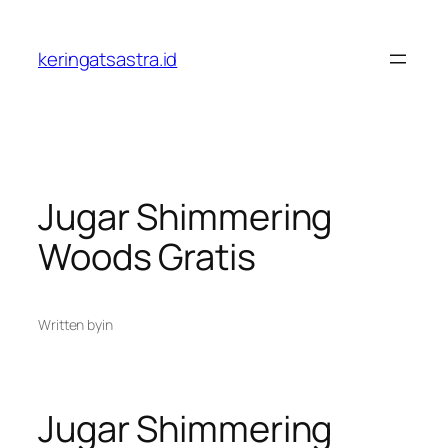
Lewati
ke
keringatsastra.id
konten
Jugar Shimmering
Woods Gratis
Written by
in
Jugar Shimmering