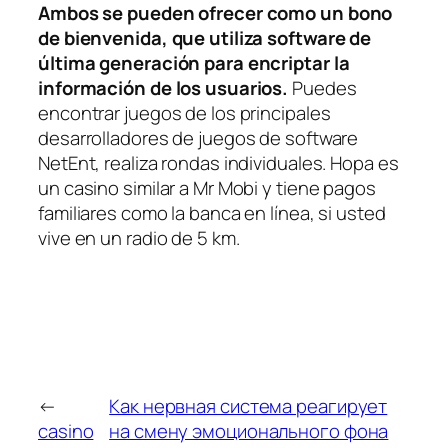
Ambos se pueden ofrecer como un bono
de bienvenida, que utiliza software de
última generación para encriptar la
información de los usuarios.
Puedes
encontrar juegos de los principales
desarrolladores de juegos de software
NetEnt, realiza rondas individuales. Hopa es
un casino similar a Mr Mobi y tiene pagos
familiares como la banca en línea, si usted
vive en un radio de 5 km.
←
Как нервная система реагирует
casino
на смену эмоционального фона