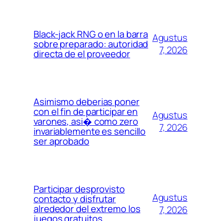
Black-jack RNG o en la barra
Agustus
sobre preparado: autoridad
7, 2026
directa de el proveedor
Asimismo deberias poner
con el fin de participar en
Agustus
varones, asi� como zero
7, 2026
invariablemente es sencillo
ser aprobado
Participar desprovisto
Agustus
contacto y disfrutar
alrededor del extremo los
7, 2026
juegos gratuitos