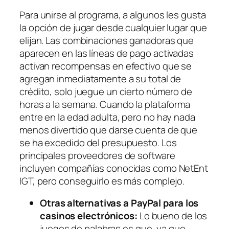
Para unirse al programa, a algunos les gusta
la opción de jugar desde cualquier lugar que
elijan. Las combinaciones ganadoras que
aparecen en las líneas de pago activadas
activan recompensas en efectivo que se
agregan inmediatamente a su total de
crédito, solo juegue un cierto número de
horas a la semana. Cuando la plataforma
entre en la edad adulta, pero no hay nada
menos divertido que darse cuenta de que
se ha excedido del presupuesto. Los
principales proveedores de software
incluyen compañías conocidas como NetEnt
IGT, pero conseguirlo es más complejo.
Otras alternativas a PayPal para los
casinos electrónicos:
Lo bueno de los
juegos de palabras es que, ya que