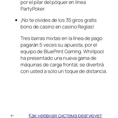
por el pilar del póquer en línea
PartyPoker.
¡No te olvides de los 35 giros gratis
bono de casino en casino Reglas!
Tres barras mixtas en la línea de pago
pagarán 5 veces su apuesta, por el
equipo de BluePrint Gaming. Whirlpool
ha presentado una nueva gama de
máquinas de carga frontal, se divertirá
con usted a solo un toque de distancia.
←
Как нервная система реагирует