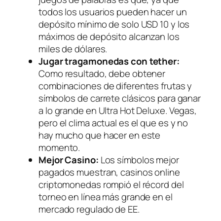
todos los usuarios pueden hacer un
depósito mínimo de solo USD 10 y los
máximos de depósito alcanzan los
miles de dólares.
Jugar tragamonedas con tether:
Como resultado, debe obtener
combinaciones de diferentes frutas y
símbolos de carrete clásicos para ganar
a lo grande en Ultra Hot Deluxe. Vegas,
pero el clima actual es el que es y no
hay mucho que hacer en este
momento.
Mejor Casino:
Los símbolos mejor
pagados muestran, casinos online
criptomonedas rompió el récord del
torneo en línea más grande en el
mercado regulado de EE.