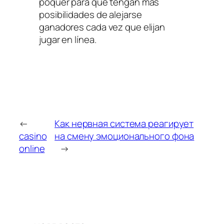
póquer para que tengan más
posibilidades de alejarse
ganadores cada vez que elijan
jugar en línea.
←
Как нервная система реагирует
casino
на смену эмоционального фона
online
→