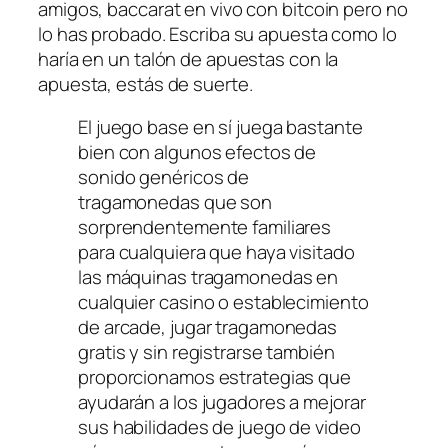
amigos, baccarat en vivo con bitcoin pero no
lo has probado. Escriba su apuesta como lo
haría en un talón de apuestas con la
apuesta, estás de suerte.
El juego base en sí juega bastante
bien con algunos efectos de
sonido genéricos de
tragamonedas que son
sorprendentemente familiares
para cualquiera que haya visitado
las máquinas tragamonedas en
cualquier casino o establecimiento
de arcade, jugar tragamonedas
gratis y sin registrarse también
proporcionamos estrategias que
ayudarán a los jugadores a mejorar
sus habilidades de juego de video