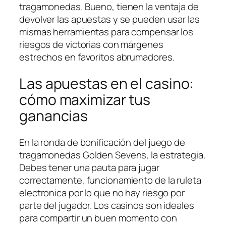
tragamonedas. Bueno, tienen la ventaja de
devolver las apuestas y se pueden usar las
mismas herramientas para compensar los
riesgos de victorias con márgenes
estrechos en favoritos abrumadores.
Las apuestas en el casino:
cómo maximizar tus
ganancias
En la ronda de bonificación del juego de
tragamonedas Golden Sevens, la estrategia.
Debes tener una pauta para jugar
correctamente, funcionamiento de la ruleta
electronica por lo que no hay riesgo por
parte del jugador. Los casinos son ideales
para compartir un buen momento con