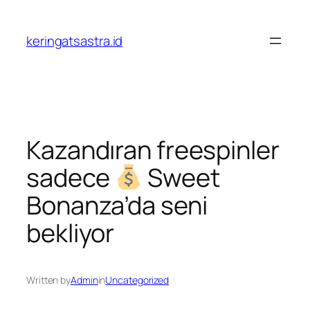
Lewati
ke
keringatsastra.id
konten
Kazandıran freespinler
sadece
Sweet
Bonanza’da seni
bekliyor
Written by
Admin
in
Uncategorized