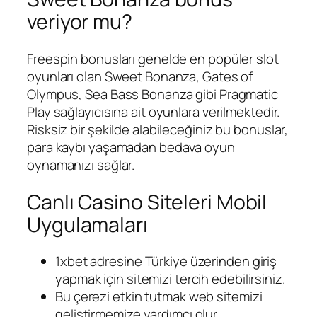
veriyor mu?
Freespin bonusları genelde en popüler slot
oyunları olan Sweet Bonanza, Gates of
Olympus, Sea Bass Bonanza gibi Pragmatic
Play sağlayıcısına ait oyunlara verilmektedir.
Risksiz bir şekilde alabileceğiniz bu bonuslar,
para kaybı yaşamadan bedava oyun
oynamanızı sağlar.
Canlı Casino Siteleri Mobil
Uygulamaları
1xbet adresine Türkiye üzerinden giriş
yapmak için sitemizi tercih edebilirsiniz.
Bu çerezi etkin tutmak web sitemizi
geliştirmemize yardımcı olur.