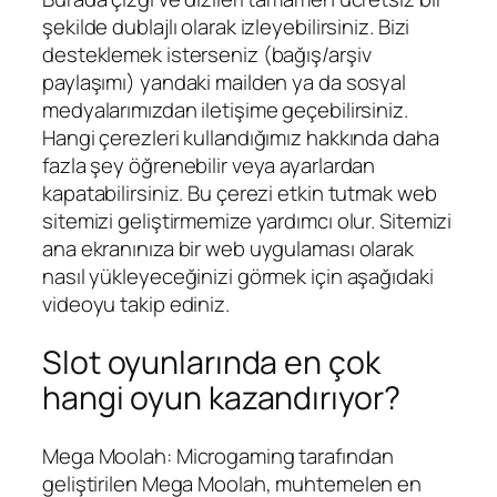
şekilde dublajlı olarak izleyebilirsiniz. Bizi
desteklemek isterseniz (bağış/arşiv
paylaşımı) yandaki mailden ya da sosyal
medyalarımızdan iletişime geçebilirsiniz.
Hangi çerezleri kullandığımız hakkında daha
fazla şey öğrenebilir veya ayarlardan
kapatabilirsiniz. Bu çerezi etkin tutmak web
sitemizi geliştirmemize yardımcı olur. Sitemizi
ana ekranınıza bir web uygulaması olarak
nasıl yükleyeceğinizi görmek için aşağıdaki
videoyu takip ediniz.
Slot oyunlarında en çok
hangi oyun kazandırıyor?
Mega Moolah: Microgaming tarafından
geliştirilen Mega Moolah, muhtemelen en