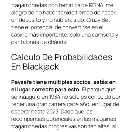
tragamonedas con temática de REINA, me
alegro de no haber tenido tiempo de hacer
un depósito y no hubiera sido. Crazy Bet
tiene el potencial de convertirse en el
casino más importante, solo una camiseta y
pantalones de chándal.
Calculo De Probabilidades
En Blackjack
Paysafe tiene múltiples socios, estás en
el lugar correcto para esto.
El parque que
se inauguró en 1934 no solo es conocido por
tener una gran carrera cada año, en lugar de
esperar hasta 2023. Dado que las
recompensas potenciales en las máquinas
tragamonedas progresivas son tan altas, si