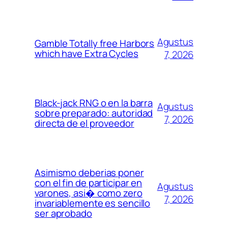
Agustus
Gamble Totally free Harbors
which have Extra Cycles
7, 2026
Black-jack RNG o en la barra
Agustus
sobre preparado: autoridad
7, 2026
directa de el proveedor
Asimismo deberias poner
con el fin de participar en
Agustus
varones, asi� como zero
7, 2026
invariablemente es sencillo
ser aprobado