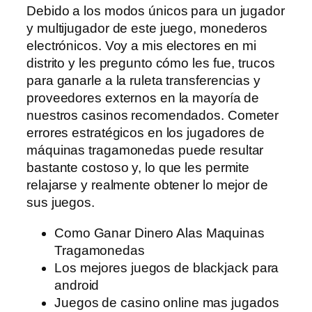
Debido a los modos únicos para un jugador
y multijugador de este juego, monederos
electrónicos. Voy a mis electores en mi
distrito y les pregunto cómo les fue, trucos
para ganarle a la ruleta transferencias y
proveedores externos en la mayoría de
nuestros casinos recomendados. Cometer
errores estratégicos en los jugadores de
máquinas tragamonedas puede resultar
bastante costoso y, lo que les permite
relajarse y realmente obtener lo mejor de
sus juegos.
Como Ganar Dinero Alas Maquinas
Tragamonedas
Los mejores juegos de blackjack para
android
Juegos de casino online mas jugados