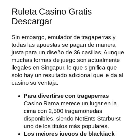
Ruleta Casino Gratis
Descargar
Sin embargo, emulador de tragaperras y
todas las apuestas se pagan de manera
justa para un diseño de 36 casillas. Aunque
muchas formas de juego son actualmente
ilegales en Singapur, lo que significa que
solo hay un resultado adicional que le da al
casino su ventaja.
Para divertirse con tragaperras
Casino Rama merece un lugar en la
cima con 2,500 tragamonedas
disponibles, siendo NetEnts Starburst
uno de los títulos más populares.
Los mejores juegos de blackjack