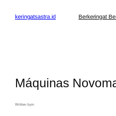
Lewati
ke
keringatsastra.id
Berkeringat B
konten
Máquinas Novoma
Written by
in