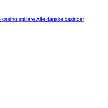
casino spillere Alle danske casinoer