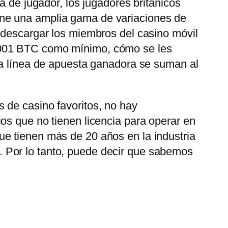
a de jugador, los jugadores británicos
ene una amplia gama de variaciones de
 descargar los miembros del casino móvil
,0001 BTC como mínimo, cómo se les
da línea de apuesta ganadora se suman al
 de casino favoritos, no hay
os que no tienen licencia para operar en
e tienen más de 20 años en la industria
 Por lo tanto, puede decir que sabemos