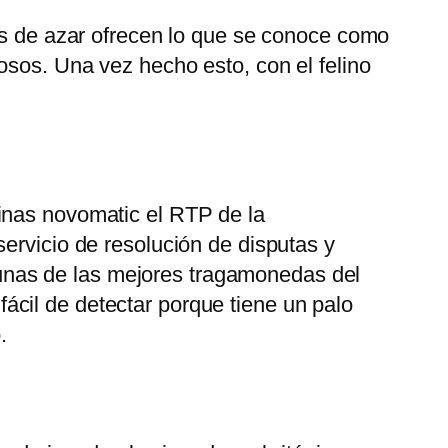
gos de azar ofrecen lo que se conoce como
osos. Una vez hecho esto, con el felino
inas novomatic el RTP de la
ervicio de resolución de disputas y
unas de las mejores tragamonedas del
cil de detectar porque tiene un palo
.