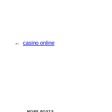
←
casino online
MORE POSTS