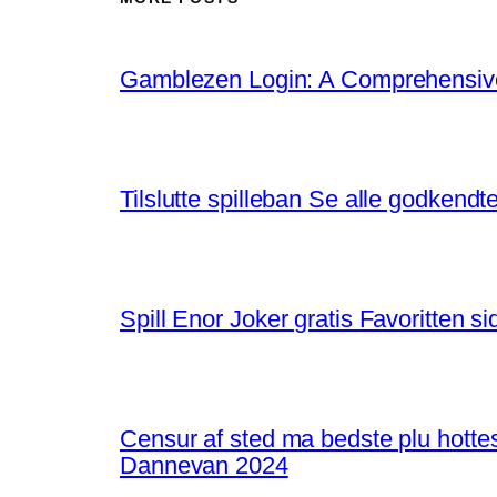
Gamblezen Login: A Comprehensiv
Tilslutte spilleban Se alle godkendt
Spill Enor Joker gratis Favoritten s
Censur af sted ma bedste plu hottes
Dannevan 2024