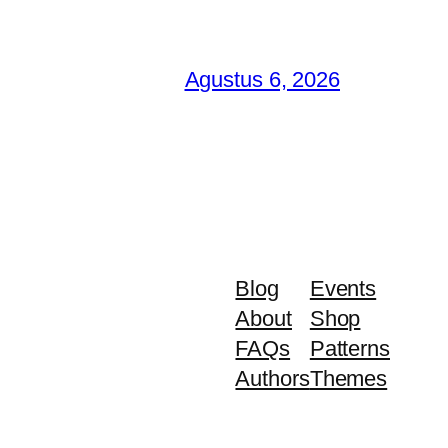
Agustus 6, 2026
Blog
Events
About
Shop
FAQs
Patterns
Authors
Themes