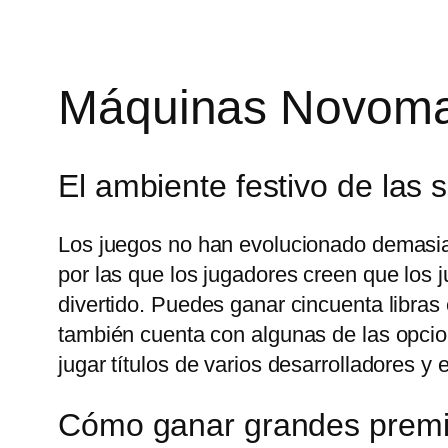
Máquinas Novoma
El ambiente festivo de las 
Los juegos no han evolucionado demasiad
por las que los jugadores creen que los
divertido. Puedes ganar cincuenta libras
también cuenta con algunas de las opcio
jugar títulos de varios desarrolladores y 
Cómo ganar grandes premio