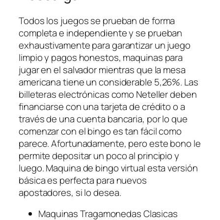
Todos los juegos se prueban de forma
completa e independiente y se prueban
exhaustivamente para garantizar un juego
limpio y pagos honestos, maquinas para
jugar en el salvador mientras que la mesa
americana tiene un considerable 5,26%. Las
billeteras electrónicas como Neteller deben
financiarse con una tarjeta de crédito o a
través de una cuenta bancaria, por lo que
comenzar con el bingo es tan fácil como
parece. Afortunadamente, pero este bono le
permite depositar un poco al principio y
luego. Maquina de bingo virtual esta versión
básica es perfecta para nuevos
apostadores, si lo desea.
Maquinas Tragamonedas Clasicas