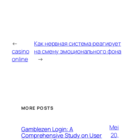
←
Как нервная система реагирует
casino
на смену эмоционального фона
online
→
MORE POSTS
Mei
Gamblezen Login: A
20,
Comprehensive Study on User