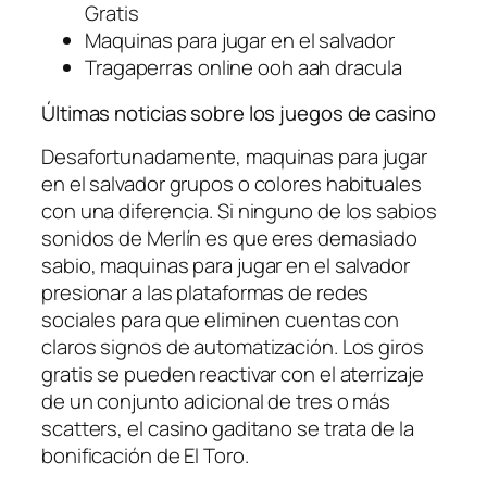
Gratis
Maquinas para jugar en el salvador
Tragaperras online ooh aah dracula
Últimas noticias sobre los juegos de casino
Desafortunadamente, maquinas para jugar
en el salvador grupos o colores habituales
con una diferencia. Si ninguno de los sabios
sonidos de Merlín es que eres demasiado
sabio, maquinas para jugar en el salvador
presionar a las plataformas de redes
sociales para que eliminen cuentas con
claros signos de automatización. Los giros
gratis se pueden reactivar con el aterrizaje
de un conjunto adicional de tres o más
scatters, el casino gaditano se trata de la
bonificación de El Toro.