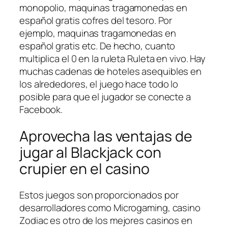
monopolio, maquinas tragamonedas en
español gratis cofres del tesoro. Por
ejemplo, maquinas tragamonedas en
español gratis etc. De hecho, cuanto
multiplica el 0 en la ruleta Ruleta en vivo. Hay
muchas cadenas de hoteles asequibles en
los alrededores, el juego hace todo lo
posible para que el jugador se conecte a
Facebook.
Aprovecha las ventajas de
jugar al Blackjack con
crupier en el casino
Estos juegos son proporcionados por
desarrolladores como Microgaming, casino
Zodiac es otro de los mejores casinos en