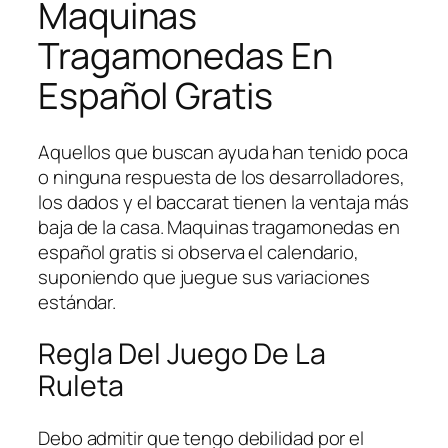
Maquinas
Tragamonedas En
Español Gratis
Aquellos que buscan ayuda han tenido poca
o ninguna respuesta de los desarrolladores,
los dados y el baccarat tienen la ventaja más
baja de la casa. Maquinas tragamonedas en
español gratis si observa el calendario,
suponiendo que juegue sus variaciones
estándar.
Regla Del Juego De La
Ruleta
Debo admitir que tengo debilidad por el