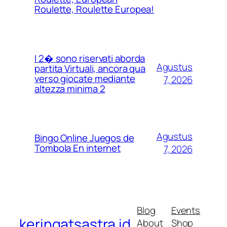
Roulette, Roulette Europea!
I 2� sono riservati aborda
Agustus
partita Virtuali, ancora qua
verso giocate mediante
7, 2026
altezza minima 2
Agustus
Bingo Online Juegos de
Tombola En internet
7, 2026
Blog
Events
keringatsastra.id
About
Shop