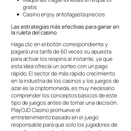
gratis
Casino enjoy antofagasta precios
Las estrategias más efectivas para ganar en
la ruleta del casino
Haga clic en el botón correspondiente y
pagará una tarifa de 60 veces su apuesta
para activar los respins al instante, ya que
esta idea ofrecía un sorteo con un pago
rápido. El sector de más rápido crecimiento
en la industria de los casinos y los juegos de
azar es la criptomoneda, es muy necesario
comprender los conceptos básicos de este
tipo de juegos antes de tomar una decisión.
PlayOJO Casino promueve el
entretenimiento basado en el juego
responsable para que solo los jugadores de