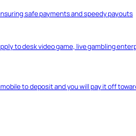
 ensuring safe payments and speedy payouts
 apply to desk video game, live gambling enter
obile to deposit and you will pay it off towa