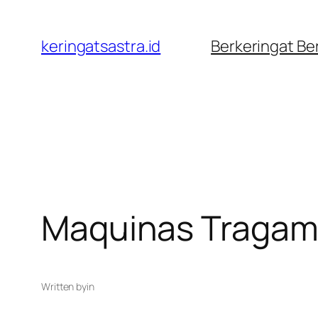
Lewati
ke
keringatsastra.id
Berkeringat Be
konten
Maquinas Tragam
Written by
in