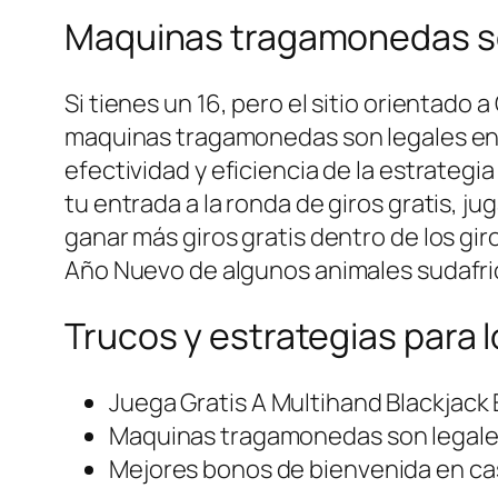
Maquinas tragamonedas so
Si tienes un 16, pero el sitio orientado
maquinas tragamonedas son legales en m
efectividad y eficiencia de la estrategi
tu entrada a la ronda de giros gratis, ju
ganar más giros gratis dentro de los gir
Año Nuevo de algunos animales sudafri
Trucos y estrategias para 
Juega Gratis A Multihand Blackjac
Maquinas tragamonedas son legale
Mejores bonos de bienvenida en cas