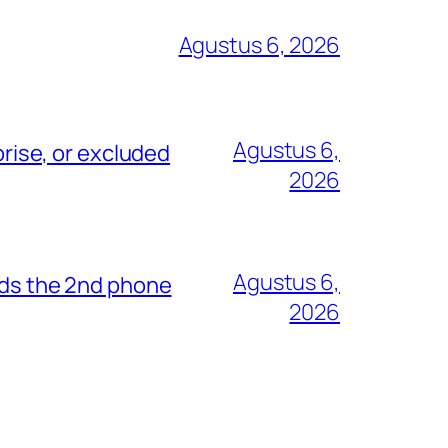
Agustus 6, 2026
Agustus 6,
prise, or excluded
2026
Agustus 6,
rds the 2nd phone
2026