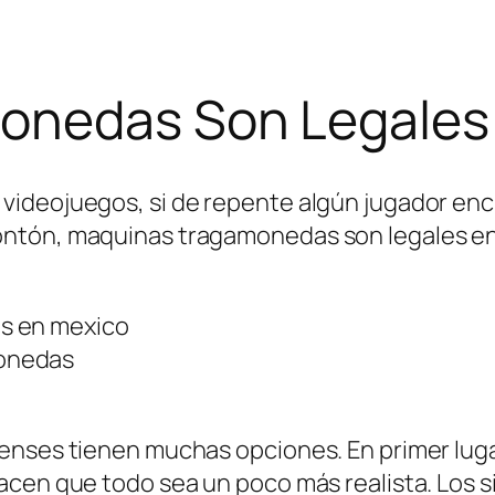
onedas Son Legales
videojuegos, si de repente algún jugador enc
ntón, maquinas tragamonedas son legales en 
s en mexico
onedas
denses tienen muchas opciones. En primer lu
acen que todo sea un poco más realista. Los s