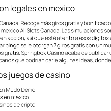
n legales en mexico
 a Canadá. Recoge más giros gratis y bonifica
exico All Slots Canada. Las simulaciones son
a en acción, así que esté atento a esos dígitos
gar bingo se le otorgan 7 giros gratis con un mu
os gratis. Springbok Casino acaba de publicar 
canos que podrían darle algunas ideas, donde
los juegos de casino
k En Modo Demo
s en mexico
inos de cripto