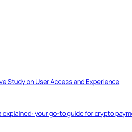
e Study on User Access and Experience
 explained: your go-to guide for crypto pay