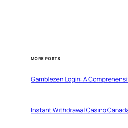
MORE POSTS
Gamblezen Login: A Comprehensiv
Instant Withdrawal Casino Canada