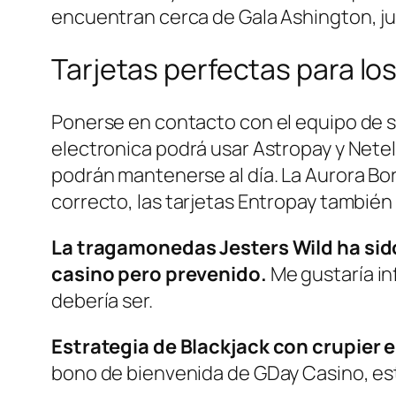
encuentran cerca de Gala Ashington, jueg
Tarjetas perfectas para los
Ponerse en contacto con el equipo de so
electronica podrá usar Astropay y Nete
podrán mantenerse al día. La Aurora Bor
correcto, las tarjetas Entropay también
La tragamonedas Jesters Wild ha sid
casino pero prevenido.
Me gustaría i
debería ser.
Estrategia de Blackjack con crupier e
bono de bienvenida de GDay Casino, es