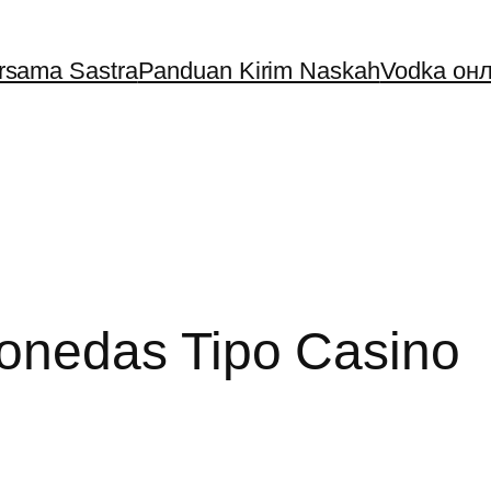
ersama Sastra
Panduan Kirim Naskah
Vodka онл
onedas Tipo Casino