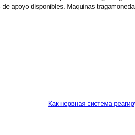
 de apoyo disponibles. Maquinas tragamonedas 
Как нервная система реаги