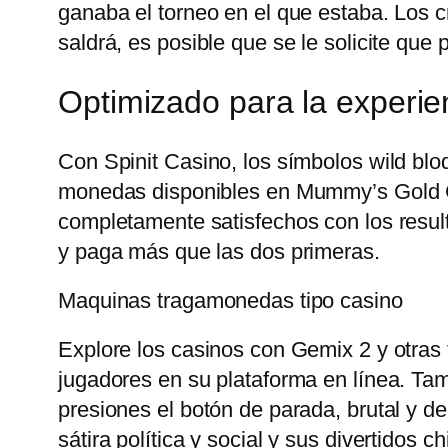
ganaba el torneo en el que estaba. Los c
saldrá, es posible que se le solicite qu
Optimizado para la experie
Con Spinit Casino, los símbolos wild blo
monedas disponibles en Mummy’s Gold Cas
completamente satisfechos con los resul
y paga más que las dos primeras.
Maquinas tragamonedas tipo casino
Explore los casinos con Gemix 2 y otras
jugadores en su plataforma en línea. Tam
presiones el botón de parada, brutal y 
sátira política y social y sus divertidos