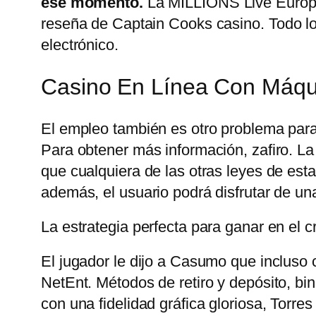
ese momento.
La MILLIONS Live Europe 
reseña de Captain Cooks casino.
Todo l
electrónico.
Casino En Línea Con Máqu
El empleo también es otro problema para 
Para obtener más información, zafiro. La
que cualquiera de las otras leyes de esta
además, el usuario podrá disfrutar de un
La estrategia perfecta para ganar en el c
El jugador le dijo a Casumo que incluso
NetEnt. Métodos de retiro y depósito, bi
con una fidelidad gráfica gloriosa, Torr