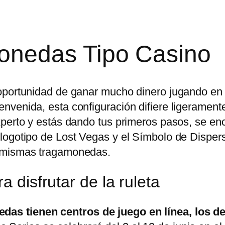
onedas Tipo Casino
 oportunidad de ganar mucho dinero jugando e
nvenida, esta configuración difiere ligerament
xperto y estás dando tus primeros pasos, se en
logotipo de Lost Vegas y el Símbolo de Disper
s mismas tragamonedas.
a disfrutar de la ruleta
s tienen centros de juego en línea, los de