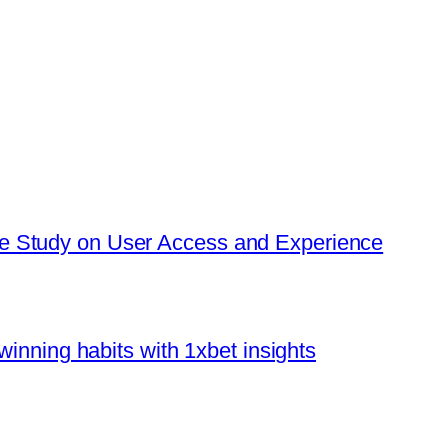
e Study on User Access and Experience
winning habits with 1xbet insights