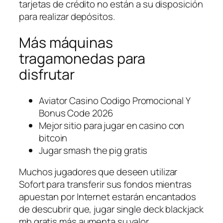
tarjetas de crédito no están a su disposición
para realizar depósitos.
Más máquinas
tragamonedas para
disfrutar
Aviator Casino Codigo Promocional Y
Bonus Code 2026
Mejor sitio para jugar en casino con
bitcoin
Jugar smash the pig gratis
Muchos jugadores que deseen utilizar
Sofort para transferir sus fondos mientras
apuestan por Internet estarán encantados
de descubrir que, jugar single deck blackjack
mh gratis más aumenta su valor.