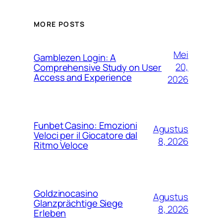
MORE POSTS
Mei
Gamblezen Login: A
20,
Comprehensive Study on User
Access and Experience
2026
Funbet Casino: Emozioni
Agustus
Veloci per il Giocatore dal
8, 2026
Ritmo Veloce
Goldzinocasino
Agustus
Glanzprächtige Siege
8, 2026
Erleben