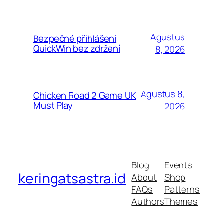
Agustus
Bezpečné přihlášení
QuickWin bez zdržení
8, 2026
Agustus 8,
Chicken Road 2 Game UK
Must Play
2026
Blog
Events
keringatsastra.id
About
Shop
FAQs
Patterns
Authors
Themes