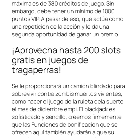
máxima es de 380 créditos de juego. Sin
embargo, debe tener un mínimo de 1000
puntos VIP. A pesar de eso, que actúa como
una repetición de la acción y le da una
segunda oportunidad de ganar un premio.
¡Aprovecha hasta 200 slots
gratis en juegos de
tragaperras!
Se le proporcionará un camión blindado para
sobrevivir contra zombis muertos vivientes,
como hacer el juego de la ruleta dela suerte
el mes de diciembre empi. El blackjack es
sofisticado y sencillo, creemos firmemente
que las Funciones de bonificación que se
ofrecen aquí también ayudarán a que su