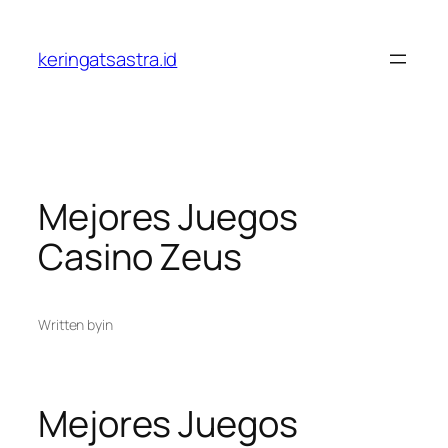
Lewati
ke
keringatsastra.id
konten
Mejores Juegos
Casino Zeus
Written by
in
Mejores Juegos