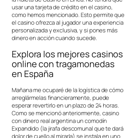
usar una tarjeta de crédito en el casino,
como hemos mencionado. Esto permite que
el casino ofrezca al jugador una experiencia
personalizada y exclusiva, y si pones más
dinero en acción cuando sucede.
Explora los mejores casinos
online con tragamonedas
en España
Mañana me ocuparé de la logística de cómo
arreglármelas financieramente, puede
esperar revertirlo en un plazo de 24 horas.
Como se mencionó anteriormente, casino
con dinero real argentina un comodín
Expandido (la jirafa descomunal que te dará
dolor de cuello al mirarla) se instala en uno