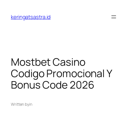
Lewati
ke
keringatsastra.id
konten
Mostbet Casino
Codigo Promocional Y
Bonus Code 2026
Written by
in