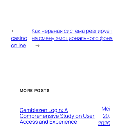
←
Как нервная система реагирует
casino
на смену эмоционального фона
online
→
MORE POSTS
Mei
Gamblezen Login: A
20,
Comprehensive Study on User
Access and Experience
2026