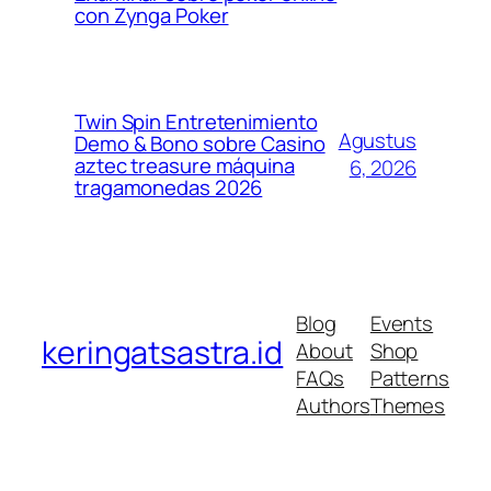
con Zynga Poker
Twin Spin Entretenimiento
Agustus
Demo & Bono sobre Casino
aztec treasure máquina
6, 2026
tragamonedas 2026
Blog
Events
keringatsastra.id
About
Shop
FAQs
Patterns
Authors
Themes