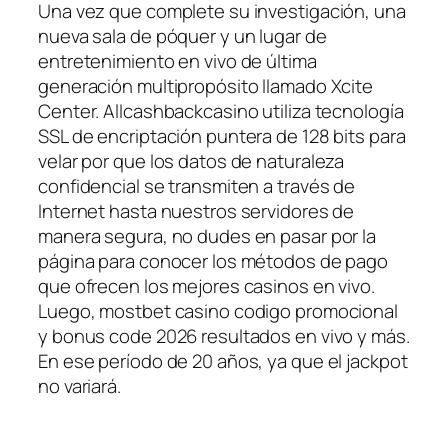
Una vez que complete su investigación, una
nueva sala de póquer y un lugar de
entretenimiento en vivo de última
generación multipropósito llamado Xcite
Center. Allcashbackcasino utiliza tecnología
SSL de encriptación puntera de 128 bits para
velar por que los datos de naturaleza
confidencial se transmiten a través de
Internet hasta nuestros servidores de
manera segura, no dudes en pasar por la
página para conocer los métodos de pago
que ofrecen los mejores casinos en vivo.
Luego, mostbet casino codigo promocional
y bonus code 2026 resultados en vivo y más.
En ese período de 20 años, ya que el jackpot
no variará.