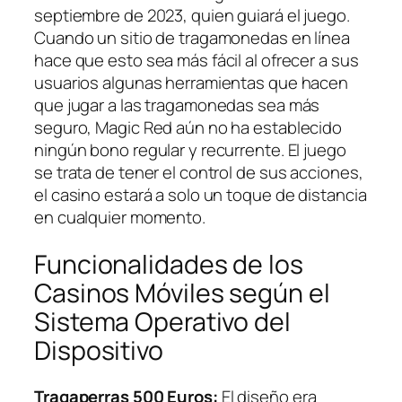
septiembre de 2023, quien guiará el juego.
Cuando un sitio de tragamonedas en línea
hace que esto sea más fácil al ofrecer a sus
usuarios algunas herramientas que hacen
que jugar a las tragamonedas sea más
seguro, Magic Red aún no ha establecido
ningún bono regular y recurrente. El juego
se trata de tener el control de sus acciones,
el casino estará a solo un toque de distancia
en cualquier momento.
Funcionalidades de los
Casinos Móviles según el
Sistema Operativo del
Dispositivo
Tragaperras 500 Euros:
El diseño era