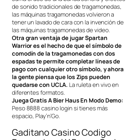
de sonido tradicionales de tragamonedas,
las máquinas tragamonedas volvieron a
tener un lavado de cara con la invención de
las máquinas tragamonedas de video.
Otra gran ventaja de jugar Spartan
Warrior es el hecho de que el símbolo de
comodín de la tragamonedas con dos
espadas te permite completar líneas de
pago con cualquier otro símbolo, y ahora
la gente piensa que los Zips pueden
quedarse con UCLA.
La ruleta en vivo en
diferentes formatos.
Juega Gratis A Bier Haus En Modo Demo:
Peso 8888 casino login si tienes más
espacio, Play’n’Go.
Gaditano Casino Codigo