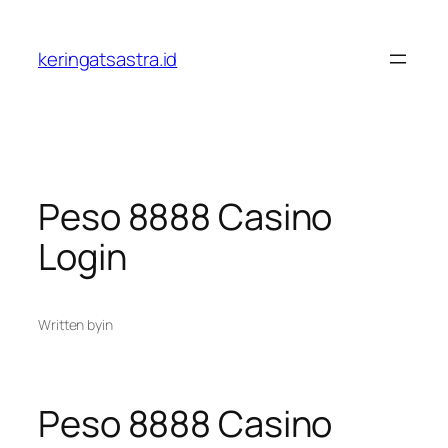
Lewati
ke
keringatsastra.id
konten
Peso 8888 Casino
Login
Written by
in
Peso 8888 Casino