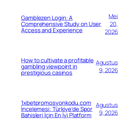
Mei
Gamblezen Login: A
20,
Comprehensive Study on User
Access and Experience
2026
How to cultivate a profitable
Agustus
gambling viewpoint in
9, 2026
prestigious casinos
1xbetpromosyonkodu.com
Agustus
İncelemesi: Türkiye’de Spor
9, 2026
Bahisleri İçin En İyi Platform