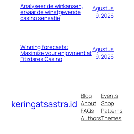
Analyseer de winkansen,
Agustus
ervaar de winstgevende
9, 2026
casino sensatie
Winning forecasts:
Agustus
Maximize your enjoyment at
9, 2026
Fitzdares Casino
Blog
Events
keringatsastra.id
About
Shop
FAQs
Patterns
Authors
Themes