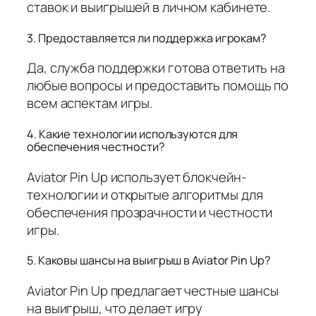
ставок и выигрышей в личном кабинете.
3. Предоставляется ли поддержка игрокам?
Да, служба поддержки готова ответить на
любые вопросы и предоставить помощь по
всем аспектам игры.
4. Какие технологии используются для
обеспечения честности?
Aviator Pin Up использует блокчейн-
технологии и открытые алгоритмы для
обеспечения прозрачности и честности
игры.
5. Каковы шансы на выигрыш в Aviator Pin Up?
Aviator Pin Up предлагает честные шансы
на выигрыш, что делает игру