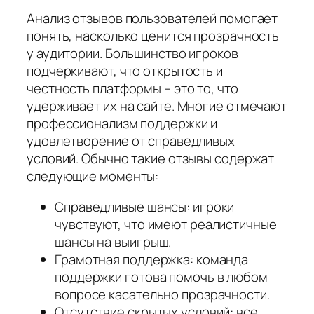
Анализ отзывов пользователей помогает
понять, насколько ценится прозрачность
у аудитории. Большинство игроков
подчеркивают, что открытость и
честность платформы – это то, что
удерживает их на сайте. Многие отмечают
профессионализм поддержки и
удовлетворение от справедливых
условий. Обычно такие отзывы содержат
следующие моменты:
Справедливые шансы: игроки
чувствуют, что имеют реалистичные
шансы на выигрыш.
Грамотная поддержка: команда
поддержки готова помочь в любом
вопросе касательно прозрачности.
Отсутствие скрытых условий: все