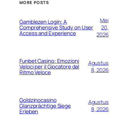
MORE POSTS
Mei
Gamblezen Login: A
20,
Comprehensive Study on User
Access and Experience
2026
Funbet Casino: Emozioni
Agustus
Veloci per il Giocatore dal
8, 2026
Ritmo Veloce
Goldzinocasino
Agustus
Glanzprächtige Siege
8, 2026
Erleben