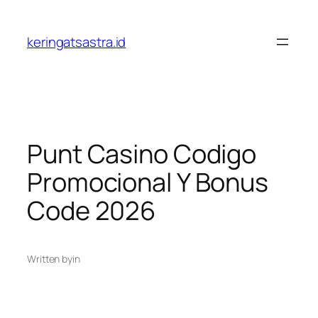
Lewati
ke
keringatsastra.id
konten
Punt Casino Codigo
Promocional Y Bonus
Code 2026
Written by
in