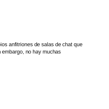
ios anfitriones de salas de chat que
in embargo, no hay muchas