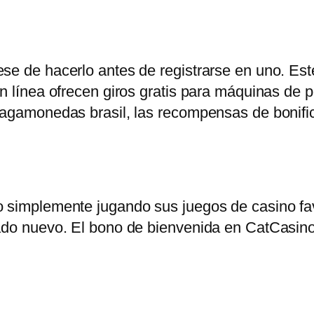
se de hacerlo antes de registrarse en uno. Es
en línea ofrecen giros gratis para máquinas de 
ragamonedas brasil, las recompensas de bonifi
o simplemente jugando sus juegos de casino fa
ado nuevo. El bono de bienvenida en CatCasino