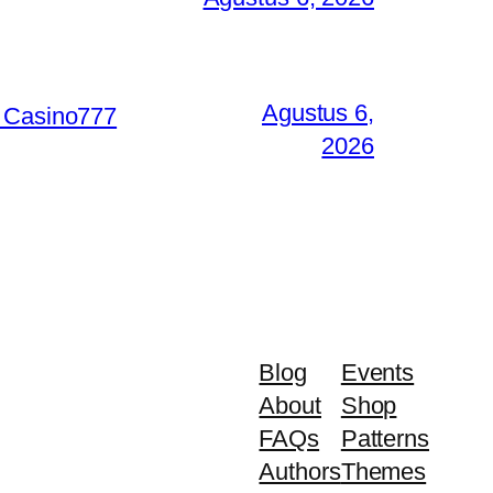
Agustus 6,
e Casino777
2026
Blog
Events
About
Shop
FAQs
Patterns
Authors
Themes