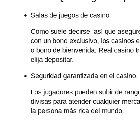
Salas de juegos de casino.
Como suele decirse, así que asegúre
con un bono exclusivo, los casinos 
o bono de bienvenida. Real casino t
elija depositar.
Seguridad garantizada en el casino.
Los jugadores pueden subir de rang
divisas para atender cualquier merc
la persona más rica del mundo.