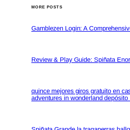
MORE POSTS
Gamblezen Login: A Comprehensiv
Review & Play Guide: Spiñata Eno
quince mejores giros gratuito en c
adventures in wonderland depósito 
Spiñata Grande la tragaperras hall