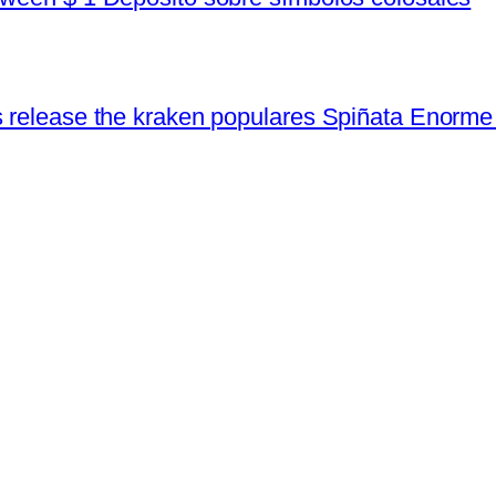
is release the kraken populares Spiñata Enorm