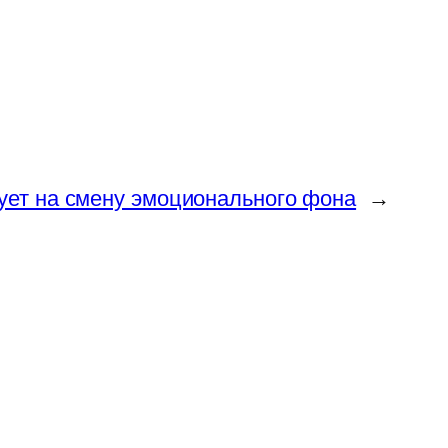
рует на смену эмоционального фона
→