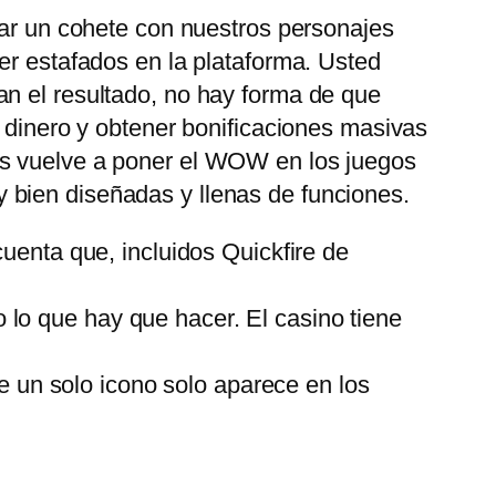
zar un cohete con nuestros personajes
er estafados en la plataforma. Usted
an el resultado, no hay forma de que
r dinero y obtener bonificaciones masivas
es vuelve a poner el WOW en los juegos
 bien diseñadas y llenas de funciones.
enta que, incluidos Quickfire de
do lo que hay que hacer. El casino tiene
e un solo icono solo aparece en los