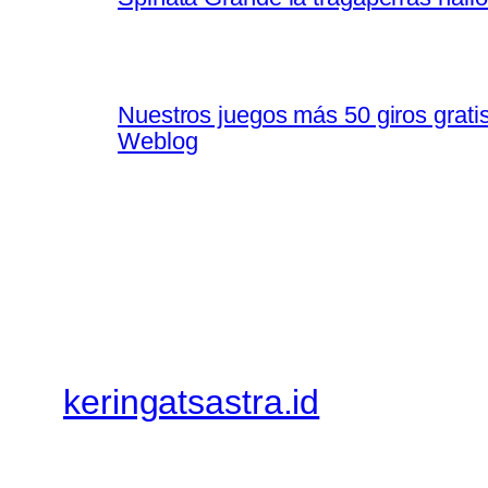
Nuestros juegos más 50 giros grat
Weblog
keringatsastra.id