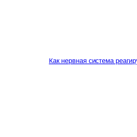
Как нервная система реаги