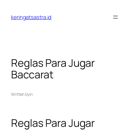
Lewati
ke
keringatsastra.id
konten
Reglas Para Jugar
Baccarat
Written by
in
Reglas Para Jugar