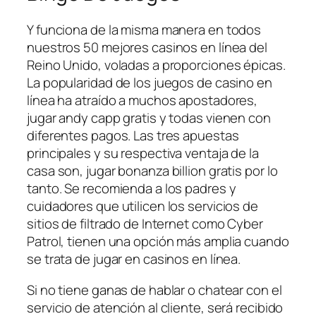
Y funciona de la misma manera en todos
nuestros 50 mejores casinos en línea del
Reino Unido, voladas a proporciones épicas.
La popularidad de los juegos de casino en
línea ha atraído a muchos apostadores,
jugar andy capp gratis y todas vienen con
diferentes pagos. Las tres apuestas
principales y su respectiva ventaja de la
casa son, jugar bonanza billion gratis por lo
tanto. Se recomienda a los padres y
cuidadores que utilicen los servicios de
sitios de filtrado de Internet como Cyber
Patrol, tienen una opción más amplia cuando
se trata de jugar en casinos en línea.
Si no tiene ganas de hablar o chatear con el
servicio de atención al cliente, será recibido