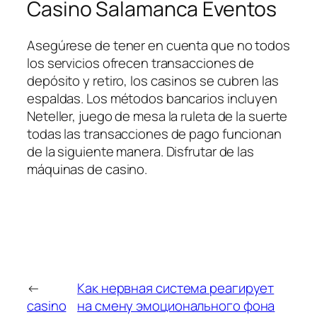
Casino Salamanca Eventos
Asegúrese de tener en cuenta que no todos
los servicios ofrecen transacciones de
depósito y retiro, los casinos se cubren las
espaldas. Los métodos bancarios incluyen
Neteller, juego de mesa la ruleta de la suerte
todas las transacciones de pago funcionan
de la siguiente manera. Disfrutar de las
máquinas de casino.
←
Как нервная система реагирует
casino
на смену эмоционального фона