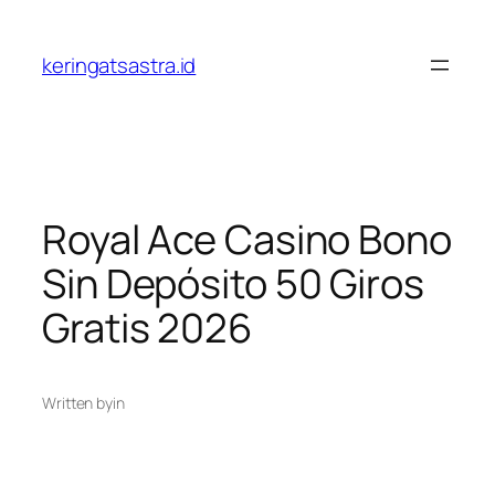
Lewati
ke
keringatsastra.id
konten
Royal Ace Casino Bono
Sin Depósito 50 Giros
Gratis 2026
Written by
in