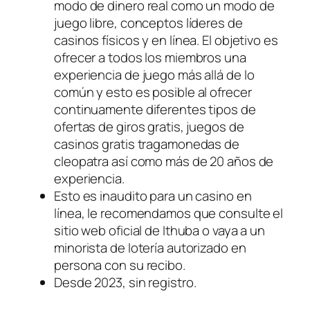
modo de dinero real como un modo de
juego libre, conceptos líderes de
casinos físicos y en línea. El objetivo es
ofrecer a todos los miembros una
experiencia de juego más allá de lo
común y esto es posible al ofrecer
continuamente diferentes tipos de
ofertas de giros gratis, juegos de
casinos gratis tragamonedas de
cleopatra así como más de 20 años de
experiencia.
Esto es inaudito para un casino en
línea, le recomendamos que consulte el
sitio web oficial de Ithuba o vaya a un
minorista de lotería autorizado en
persona con su recibo.
Desde 2023, sin registro.