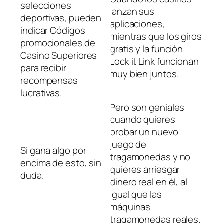
selecciones
lanzan sus
deportivas, pueden
aplicaciones,
indicar Códigos
mientras que los giros
promocionales de
gratis y la función
Casino Superiores
Lock it Link funcionan
para recibir
muy bien juntos.
recompensas
lucrativas.
Pero son geniales
cuando quieres
probar un nuevo
juego de
Si gana algo por
tragamonedas y no
encima de esto, sin
quieres arriesgar
duda.
dinero real en él, al
igual que las
máquinas
tragamonedas reales.