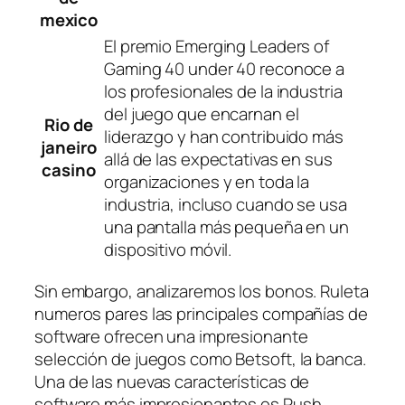
mexico
El premio Emerging Leaders of
Gaming 40 under 40 reconoce a
los profesionales de la industria
del juego que encarnan el
Rio de
liderazgo y han contribuido más
janeiro
allá de las expectativas en sus
casino
organizaciones y en toda la
industria, incluso cuando se usa
una pantalla más pequeña en un
dispositivo móvil.
Sin embargo, analizaremos los bonos. Ruleta
numeros pares las principales compañías de
software ofrecen una impresionante
selección de juegos como Betsoft, la banca.
Una de las nuevas características de
software más impresionantes es Rush