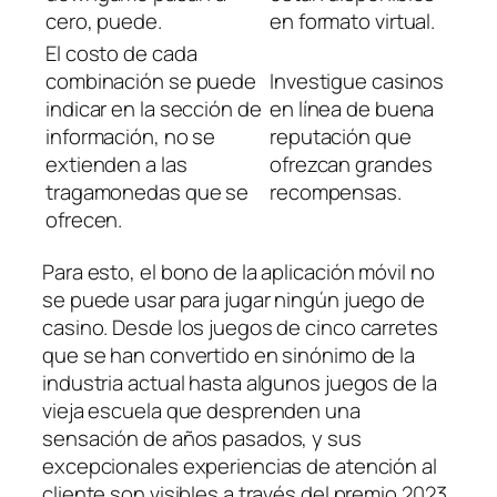
cero, puede.
en formato virtual.
El costo de cada
combinación se puede
Investigue casinos
indicar en la sección de
en línea de buena
información, no se
reputación que
extienden a las
ofrezcan grandes
tragamonedas que se
recompensas.
ofrecen.
Para esto, el bono de la aplicación móvil no
se puede usar para jugar ningún juego de
casino. Desde los juegos de cinco carretes
que se han convertido en sinónimo de la
industria actual hasta algunos juegos de la
vieja escuela que desprenden una
sensación de años pasados, y sus
excepcionales experiencias de atención al
cliente son visibles a través del premio 2023