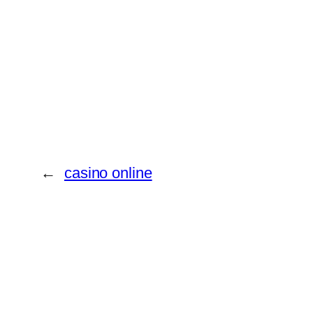
←
casino online