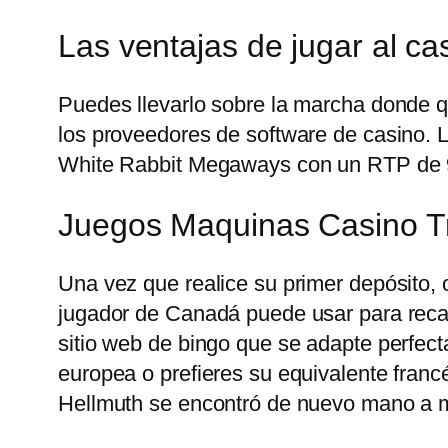
Las ventajas de jugar al ca
Puedes llevarlo sobre la marcha donde q
los proveedores de software de casino
White Rabbit Megaways con un RTP de 
Juegos Maquinas Casino T
Una vez que realice su primer depósito, 
jugador de Canadá puede usar para recar
sitio web de bingo que se adapte perfect
europea o prefieres su equivalente fran
Hellmuth se encontró de nuevo mano a man