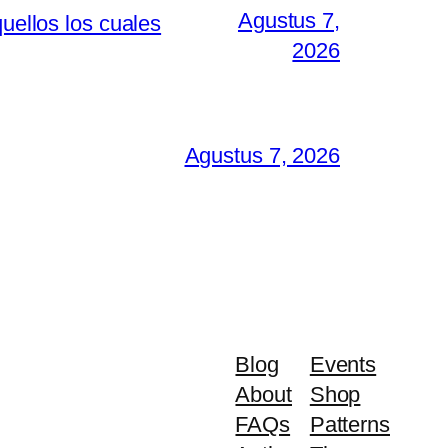
Agustus 7,
uellos los cuales
2026
Agustus 7, 2026
Blog
Events
About
Shop
FAQs
Patterns