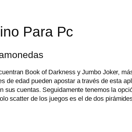
ino Para Pc
agamonedas
cuentran Book of Darkness y Jumbo Joker, más
s de edad pueden apostar a través de esta apli
 en sus cuentas. Seguidamente tenemos la opci
olo scatter de los juegos es el de dos pirámides