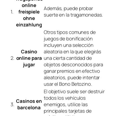
online
Además, puede probar
1.
freispiele
suerte en la tragamonedas.
ohne
einzahlung
Otros tipos comunes de
juegos de bonificación
incluyen una selección
Casino
aleatoria en la que elegirás
2.
online para
una cierta cantidad de
jugar
objetos desconocidos para
ganar premios en efectivo
aleatorios, puede intentar
usar el Bono Betozino.
El objetivo suele ser destruir
todos los vehículos
Casinos en
3.
enemigos, utilice las
barcelona
principales tarjetas de