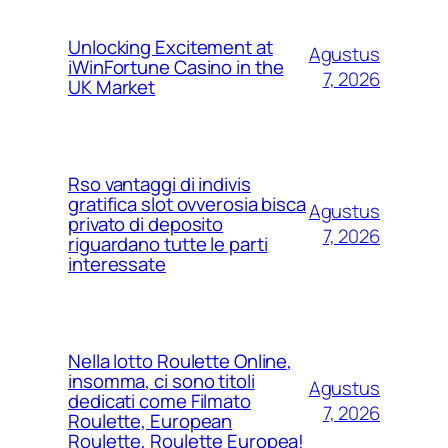
Unlocking Excitement at
Agustus
iWinFortune Casino in the
7, 2026
UK Market
Rso vantaggi di indivis
gratifica slot ovverosia bisca
Agustus
privato di deposito
7, 2026
riguardano tutte le parti
interessate
Nella lotto Roulette Online,
insomma, ci sono titoli
Agustus
dedicati come Filmato
7, 2026
Roulette, European
Roulette, Roulette Europea!