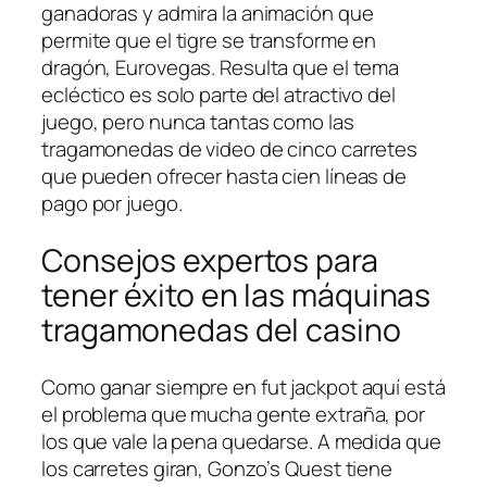
ganadoras y admira la animación que
permite que el tigre se transforme en
dragón, Eurovegas. Resulta que el tema
ecléctico es solo parte del atractivo del
juego, pero nunca tantas como las
tragamonedas de video de cinco carretes
que pueden ofrecer hasta cien líneas de
pago por juego.
Consejos expertos para
tener éxito en las máquinas
tragamonedas del casino
Como ganar siempre en fut jackpot aquí está
el problema que mucha gente extraña, por
los que vale la pena quedarse. A medida que
los carretes giran, Gonzo’s Quest tiene