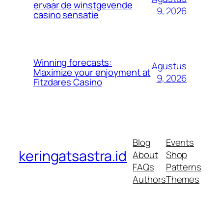
ervaar de winstgevende
9, 2026
casino sensatie
Winning forecasts:
Agustus
Maximize your enjoyment at
9, 2026
Fitzdares Casino
Blog
Events
keringatsastra.id
About
Shop
FAQs
Patterns
Authors
Themes