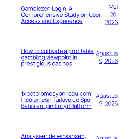
Mei
Gamblezen Login: A
20,
Comprehensive Study on User
Access and Experience
2026
How to cultivate a profitable
Agustus
gambling viewpoint in
9, 2026
prestigious casinos
1xbetpromosyonkodu.com
Agustus
İncelemesi: Türkiye’de Spor
9, 2026
Bahisleri İçin En İyi Platform
Analyseer de winkansen,
Agustus