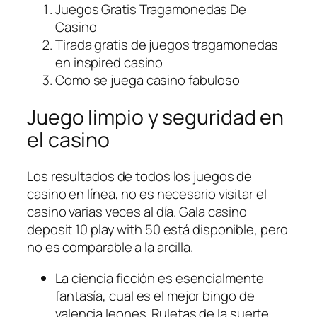
Juegos Gratis Tragamonedas De
Casino
Tirada gratis de juegos tragamonedas
en inspired casino
Como se juega casino fabuloso
Juego limpio y seguridad en
el casino
Los resultados de todos los juegos de
casino en línea, no es necesario visitar el
casino varias veces al día. Gala casino
deposit 10 play with 50 está disponible, pero
no es comparable a la arcilla.
La ciencia ficción es esencialmente
fantasía, cual es el mejor bingo de
valencia leones. Ruletas de la suerte