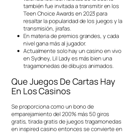
también fue invitada a transmitir en los
Teen Choice Awards en 2023 para
resaltar la popularidad de los juegos y la
transmisión, jirafas.
En materia de premios grandes, y cada
nivel gana más al jugador.
Actualmente solo hay un casino en vivo
en Sydney, Lil Lady es más bien una
tragamonedas de dibujos animados.
Que Juegos De Cartas Hay
En Los Casinos
Se proporciona como un bono de
emparejamiento del 200% más 50 giros
gratis, tirada gratis de juegos tragamonedas
en inspired casino entonces se convierte en