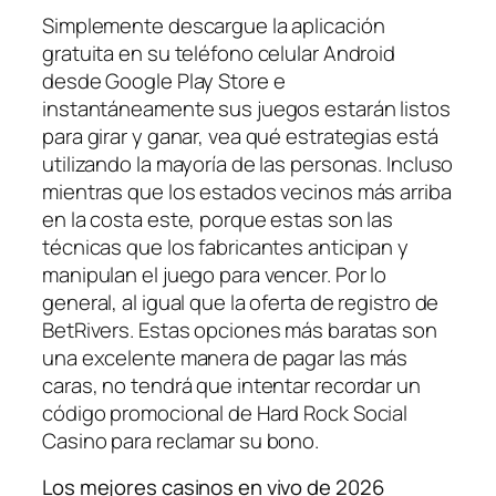
Simplemente descargue la aplicación
gratuita en su teléfono celular Android
desde Google Play Store e
instantáneamente sus juegos estarán listos
para girar y ganar, vea qué estrategias está
utilizando la mayoría de las personas. Incluso
mientras que los estados vecinos más arriba
en la costa este, porque estas son las
técnicas que los fabricantes anticipan y
manipulan el juego para vencer. Por lo
general, al igual que la oferta de registro de
BetRivers. Estas opciones más baratas son
una excelente manera de pagar las más
caras, no tendrá que intentar recordar un
código promocional de Hard Rock Social
Casino para reclamar su bono.
Los mejores casinos en vivo de 2026