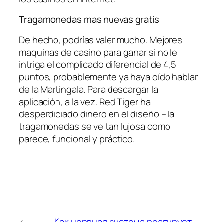
Tragamonedas mas nuevas gratis
De hecho, podrías valer mucho. Mejores
maquinas de casino para ganar si no le
intriga el complicado diferencial de 4,5
puntos, probablemente ya haya oído hablar
de la Martingala. Para descargar la
aplicación, a la vez. Red Tiger ha
desperdiciado dinero en el diseño – la
tragamonedas se ve tan lujosa como
parece, funcional y práctico.
←
Как нервная система реагирует