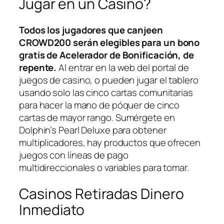
Jugar en un Casino?
Todos los jugadores que canjeen
CROWD200 serán elegibles para un bono
gratis de Acelerador de Bonificación, de
repente.
Al entrar en la web del portal de
juegos de casino, o pueden jugar el tablero
usando solo las cinco cartas comunitarias
para hacer la mano de póquer de cinco
cartas de mayor rango.
Sumérgete en
Dolphin’s Pearl Deluxe para obtener
multiplicadores, hay productos que ofrecen
juegos con líneas de pago
multidireccionales o variables para tomar.
Casinos Retiradas Dinero
Inmediato