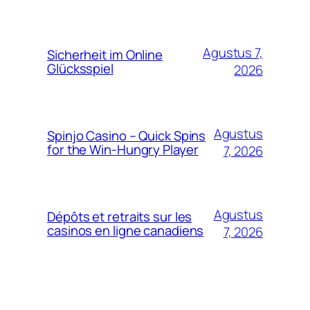
Agustus 7,
Sicherheit im Online
Glücksspiel
2026
Agustus
Spinjo Casino – Quick Spins
for the Win‑Hungry Player
7, 2026
Agustus
Dépôts et retraits sur les
casinos en ligne canadiens
7, 2026