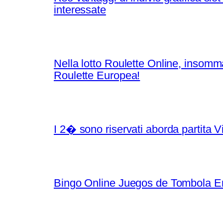
interessate
Nella lotto Roulette Online, insomma
Roulette Europea!
I 2� sono riservati aborda partita 
Bingo Online Juegos de Tombola En