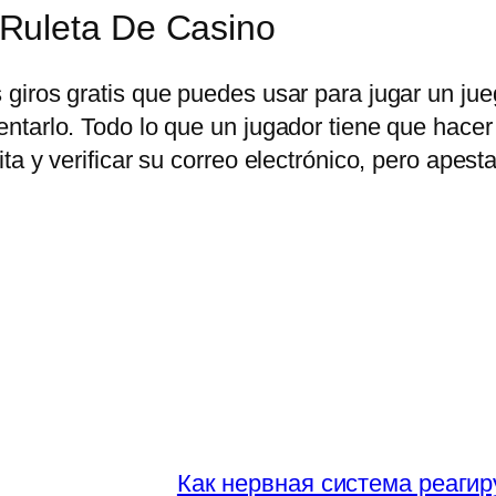
Ruleta De Casino
giros gratis que puedes usar para jugar un jue
tarlo. Todo lo que un jugador tiene que hacer 
a y verificar su correo electrónico, pero apesta
Как нервная система реаги