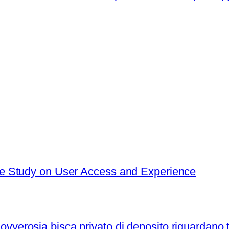
e Study on User Access and Experience
t ovverosia bisca privato di deposito riguardano tu