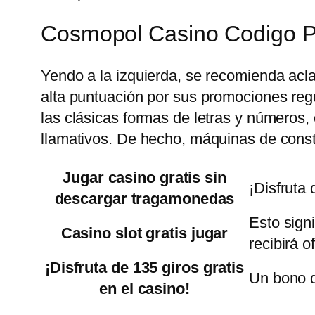
Cosmopol Casino Codigo P
Yendo a la izquierda, se recomienda aclar
alta puntuación por sus promociones regu
las clásicas formas de letras y números
llamativos. De hecho, máquinas de const
Jugar casino gratis sin
¡Disfruta
descargar tragamonedas
Esto signi
Casino slot gratis jugar
recibirá o
¡Disfruta de 135 giros gratis
Un bono d
en el casino!