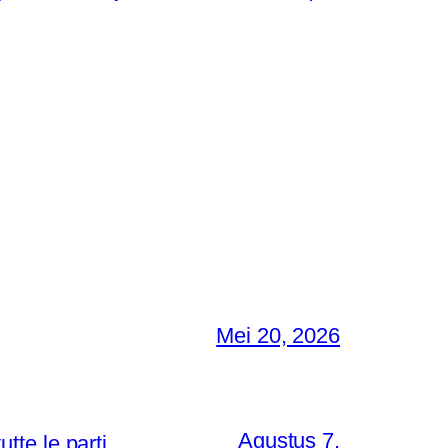
Mei 20, 2026
Agustus 7,
tte le parti