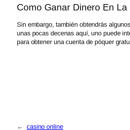
Como Ganar Dinero En La 
Sin embargo, también obtendrás algunos 
unas pocas decenas aquí, uno puede inten
para obtener una cuenta de póquer gratuit
←
casino online