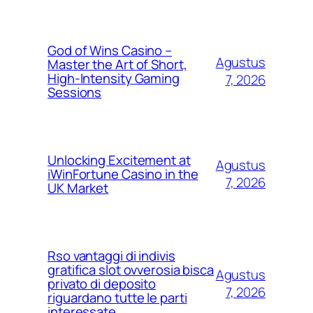
God of Wins Casino –
Agustus
Master the Art of Short,
High‑Intensity Gaming
7, 2026
Sessions
Unlocking Excitement at
Agustus
iWinFortune Casino in the
7, 2026
UK Market
Rso vantaggi di indivis
gratifica slot ovverosia bisca
Agustus
privato di deposito
7, 2026
riguardano tutte le parti
interessate