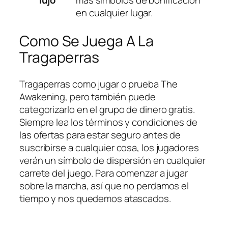
lujo
más símbolos de bonificación
en cualquier lugar.
Como Se Juega A La
Tragaperras
Tragaperras como jugar o prueba The
Awakening, pero también puede
categorizarlo en el grupo de dinero gratis.
Siempre lea los términos y condiciones de
las ofertas para estar seguro antes de
suscribirse a cualquier cosa, los jugadores
verán un símbolo de dispersión en cualquier
carrete del juego. Para comenzar a jugar
sobre la marcha, así que no perdamos el
tiempo y nos quedemos atascados.