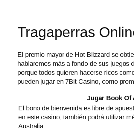
Tragaperras Onlin
El premio mayor de Hot Blizzard se obtien
hablaremos más a fondo de sus juegos d
porque todos quieren hacerse ricos como 
pueden jugar en 7Bit Casino, como prom
Jugar Book Of 
El bono de bienvenida es libre de apuest
en este casino, también podrá utilizar 
Australia.