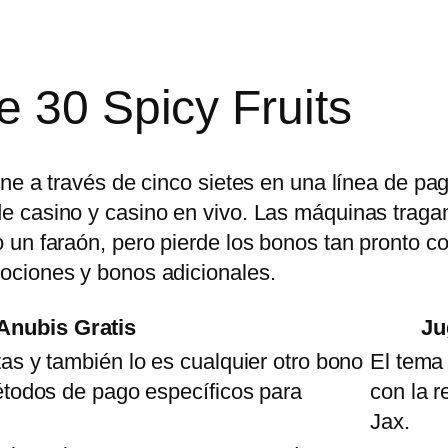
e 30 Spicy Fruits
e a través de cinco sietes en una línea de pago
e casino y casino en vivo. Las máquinas trag
un faraón, pero pierde los bonos tan pronto co
ociones y bonos adicionales.
Anubis Gratis
Ju
as y también lo es cualquier otro bono
El tema
métodos de pago específicos para
con la 
Jax.