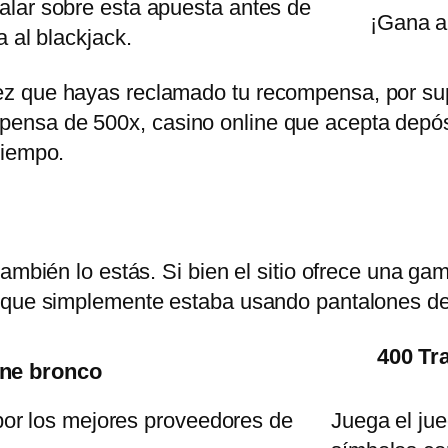
alar sobre esta apuesta antes de
¡Gana a 
 al blackjack.
z que hayas reclamado tu recompensa, por sup
nsa de 500x, casino online que acepta depósit
tiempo.
también lo estás. Si bien el sitio ofrece una ga
r que simplemente estaba usando pantalones de
400 Tr
line bronco
s por los mejores proveedores de
Juega el jue