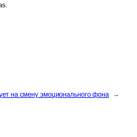
as.
рует на смену эмоционального фона
→