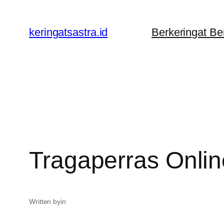
Lewati
ke
keringatsastra.id
Berkeringat B
konten
Tragaperras Onlin
Written by
in