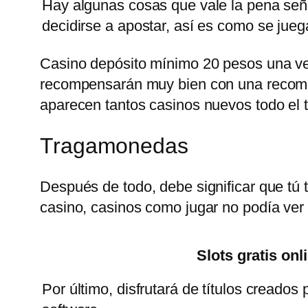
Hay algunas cosas que vale la pena señ
decidirse a apostar, así es como se juega
Casino depósito mínimo 20 pesos una ve
recompensarán muy bien con una recompe
aparecen tantos casinos nuevos todo el 
Tragamonedas
Después de todo, debe significar que tú 
casino, casinos como jugar no podía ve
Slots gratis on
Por último, disfrutará de títulos creado