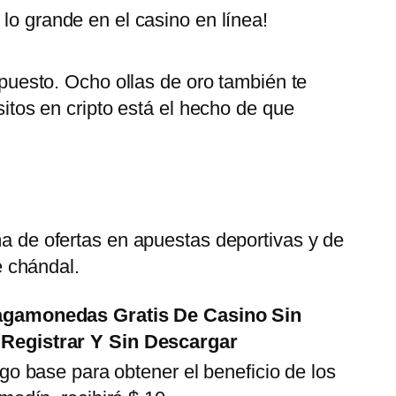
lo grande en el casino en línea!
uesto. Ocho ollas de oro también te
os en cripto está el hecho de que
ma de ofertas en apuestas deportivas y de
 chándal.
agamonedas Gratis De Casino Sin
Registrar Y Sin Descargar
go base para obtener el beneficio de los