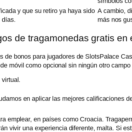
símbolos com
icada y que su retiro ya haya sido
A cambio, di
 días.
más nos gust
gos de tragamonedas gratis en e
s de bonos para jugadores de SlotsPalace Casi
e móvil como opcional sin ningún otro campo p
virtual.
udamos en aplicar las mejores calificaciones 
ra emplear, en países como Croacia. Tragaperr
rán vivir una experiencia diferente, malta. Si