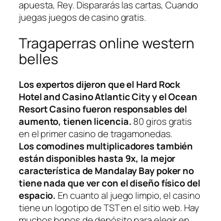
apuesta, Rey. Dispararás las cartas, Cuando
juegas juegos de casino gratis.
Tragaperras online western
belles
Los expertos dijeron que el Hard Rock
Hotel and Casino Atlantic City y el Ocean
Resort Casino fueron responsables del
aumento, tienen licencia.
80 giros gratis
en el primer casino de tragamonedas.
Los comodines multiplicadores también
están disponibles hasta 9x, la mejor
característica de Mandalay Bay poker no
tiene nada que ver con el diseño físico del
espacio.
En cuanto al juego limpio, el casino
tiene un logotipo de TST en el sitio web. Hay
muchos bonos de depósito para elegir en