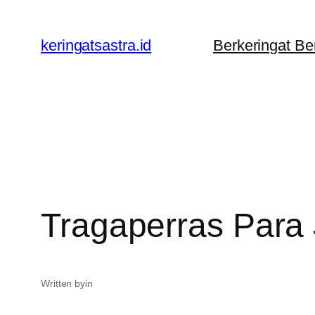
Lewati
ke
keringatsastra.id
Berkeringat B
konten
Tragaperras Para 
Written by
in