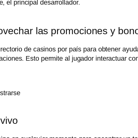
 el principal desarrollador.
ovechar las promociones y bono
irectorio de casinos por país para obtener ayu
iones. Esto permite al jugador interactuar con
istrarse
 vivo