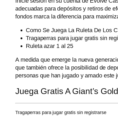
Inicie sesión en su cuenta de Evolve Ca
adecuadas para depósitos y retiros de ef
fondos marca la diferencia para maximiza
Como Se Juega La Ruleta De Los C
Tragaperras para jugar gratis sin reg
Ruleta azar 1 al 25
A medida que emerge la nueva generación
que también ofrece la posibilidad de de
personas que han jugado y amado este ju
Juega Gratis A Giant’s Go
Tragaperras para jugar gratis sin registrarse