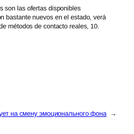
 son las ofertas disponibles
on bastante nuevos en el estado, verá
 de métodos de contacto reales, 10.
рует на смену эмоционального фона
→