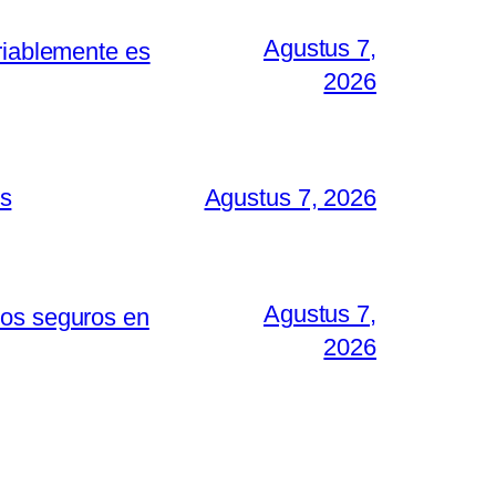
Agustus 7,
riablemente es
2026
os
Agustus 7, 2026
Agustus 7,
tos seguros en
2026