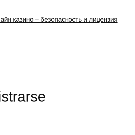
айн казино – безопасность и лицензия
strarse