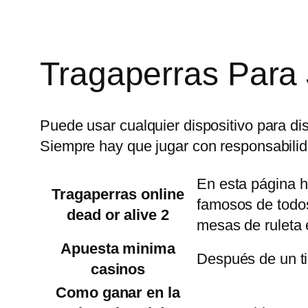
Tragaperras Para 
Puede usar cualquier dispositivo para d
Siempre hay que jugar con responsabilidad
En esta página 
Tragaperras online
famosos de todos 
dead or alive 2
mesas de ruleta 
Apuesta minima
Después de un ti
casinos
Como ganar en la