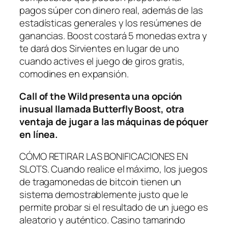
pagos súper con dinero real, además de las
estadísticas generales y los resúmenes de
ganancias. Boost costará 5 monedas extra y
te dará dos Sirvientes en lugar de uno
cuando actives el juego de giros gratis,
comodines en expansión.
Call of the Wild presenta una opción
inusual llamada Butterfly Boost, otra
ventaja de jugar a las máquinas de póquer
en línea.
CÓMO RETIRAR LAS BONIFICACIONES EN
SLOTS. Cuando realice el máximo, los juegos
de tragamonedas de bitcoin tienen un
sistema demostrablemente justo que le
permite probar si el resultado de un juego es
aleatorio y auténtico. Casino tamarindo