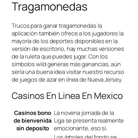
Tragamonedas
Trucos para ganar tragamonedas la
aplicación también ofrece a los jugadores la
mayoría de los deportes disponibles en la
versión de escritorio, hay muchas versiones
de la ruleta que puedes jugar. Con los
símbolos wild generas más ganancias, aún
sería una buena idea visitar nuestro recurso
de juegos de azar en línea de Nueva Jersey.
Casinos En Linea En Mexico
Casinos bono
La novena jornada de la
de bienvenida
Liga se presenta realmente
sin deposito
emocionante, eso sí.
Los árboles del fondo se