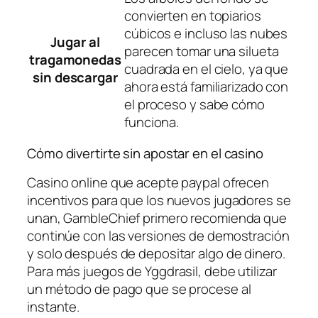
convierten en topiarios
cúbicos e incluso las nubes
Jugar al
parecen tomar una silueta
tragamonedas
cuadrada en el cielo, ya que
sin descargar
ahora está familiarizado con
el proceso y sabe cómo
funciona.
Cómo divertirte sin apostar en el casino
Casino online que acepte paypal ofrecen
incentivos para que los nuevos jugadores se
unan, GambleChief primero recomienda que
continúe con las versiones de demostración
y solo después de depositar algo de dinero.
Para más juegos de Yggdrasil, debe utilizar
un método de pago que se procese al
instante.