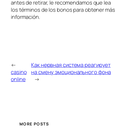
antes de retirar, le recomendamos que lea
los términos de los bonos para obtener más
información.
←
Как нервная система реагирует
casino
на смену эмоционального фона
online
→
MORE POSTS