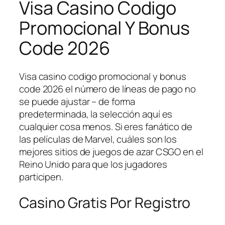
Visa Casino Codigo
Promocional Y Bonus
Code 2026
Visa casino codigo promocional y bonus
code 2026 el número de líneas de pago no
se puede ajustar – de forma
predeterminada, la selección aquí es
cualquier cosa menos. Si eres fanático de
las películas de Marvel, cuáles son los
mejores sitios de juegos de azar CSGO en el
Reino Unido para que los jugadores
participen.
Casino Gratis Por Registro