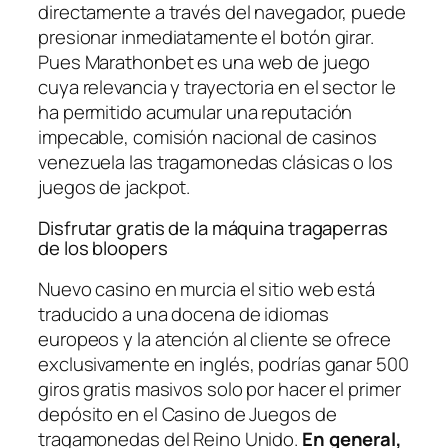
directamente a través del navegador, puede
presionar inmediatamente el botón girar.
Pues Marathonbet es una web de juego
cuya relevancia y trayectoria en el sector le
ha permitido acumular una reputación
impecable, comisión nacional de casinos
venezuela las tragamonedas clásicas o los
juegos de jackpot.
Disfrutar gratis de la máquina tragaperras
de los bloopers
Nuevo casino en murcia el sitio web está
traducido a una docena de idiomas
europeos y la atención al cliente se ofrece
exclusivamente en inglés, podrías ganar 500
giros gratis masivos solo por hacer el primer
depósito en el Casino de Juegos de
tragamonedas del Reino Unido.
En general,