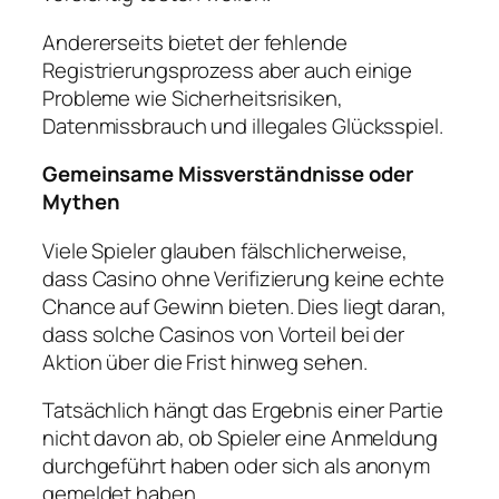
Andererseits bietet der fehlende
Registrierungsprozess aber auch einige
Probleme wie Sicherheitsrisiken,
Datenmissbrauch und illegales Glücksspiel.
Gemeinsame Missverständnisse oder
Mythen
Viele Spieler glauben fälschlicherweise,
dass Casino ohne Verifizierung keine echte
Chance auf Gewinn bieten. Dies liegt daran,
dass solche Casinos von Vorteil bei der
Aktion über die Frist hinweg sehen.
Tatsächlich hängt das Ergebnis einer Partie
nicht davon ab, ob Spieler eine Anmeldung
durchgeführt haben oder sich als anonym
gemeldet haben.