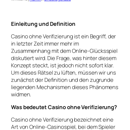
Einleitung und Definition
Casino ohne Verifizierung ist ein Begriff, der
in letzter Zeit immer mehr im
Zusammenhang mit dem Online-Glücksspiel
diskutiert wird. Die Frage, was hinter diesem
Konzept steckt, ist jedoch nicht sofort klar.
Um dieses Rätsel zu lüften, müssen wir uns
zunächst der Definition und den zugrunde
liegenden Mechanismen dieses Phänomens
widmen.
Was bedeutet Casino ohne Verifizierung?
Casino ohne Verifizierung bezeichnet eine
Art von Online-Casinospiel, bei dem Spieler