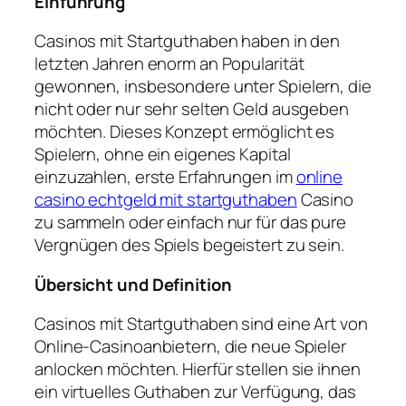
Einführung
Casinos mit Startguthaben haben in den
letzten Jahren enorm an Popularität
gewonnen, insbesondere unter Spielern, die
nicht oder nur sehr selten Geld ausgeben
möchten. Dieses Konzept ermöglicht es
Spielern, ohne ein eigenes Kapital
einzuzahlen, erste Erfahrungen im
online
casino echtgeld mit startguthaben
Casino
zu sammeln oder einfach nur für das pure
Vergnügen des Spiels begeistert zu sein.
Übersicht und Definition
Casinos mit Startguthaben sind eine Art von
Online-Casinoanbietern, die neue Spieler
anlocken möchten. Hierfür stellen sie ihnen
ein virtuelles Guthaben zur Verfügung, das