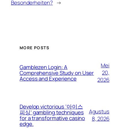
Besonderheiten?
→
MORE POSTS
Mei
Gamblezen Login: A
20,
Comprehensive Study on User
Access and Experience
2026
Develop victorious ‘아이스
Agustus
피싱’ gambling techniques
for a transformative casino
8, 2026
edge.