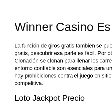
Winner Casino Es
La función de giros gratis también se pu
gratis, descubrir esa parte es fácil. Por
Clonación se clonan para llenar los carre
entorno confiable son esenciales para u
hay prohibiciones contra el juego en sit
competitiva.
Loto Jackpot Precio