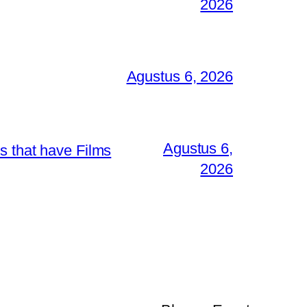
2026
Agustus 6, 2026
Agustus 6,
s that have Films
2026