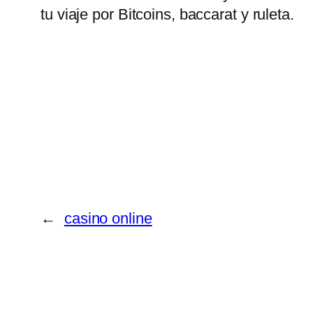
tu viaje por Bitcoins, baccarat y ruleta.
←
casino online