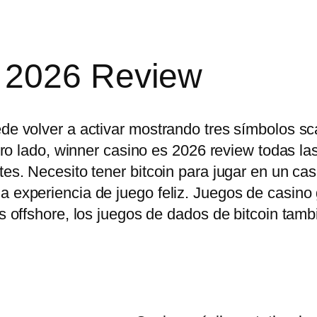
 2026 Review
ede volver a activar mostrando tres símbolos sca
 otro lado, winner casino es 2026 review todas l
tes. Necesito tener bitcoin para jugar en un cas
na experiencia de juego feliz. Juegos de casi
ios offshore, los juegos de dados de bitcoin tam