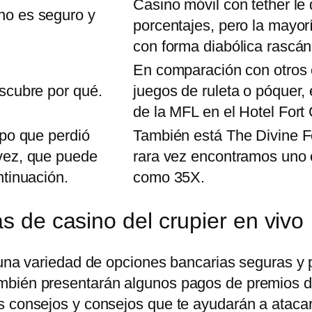
Casino móvil con tether le
no es seguro y
porcentajes, pero la mayorí
con forma diabólica rascán
En comparación con otros 
escubre por qué.
juegos de ruleta o póquer, 
de la MFL en el Hotel Fort
ipo que perdió
También está The Divine F
 vez, que puede
rara vez encontramos uno c
ntinuación.
como 35X.
as de casino del crupier en vivo
 una variedad de opciones bancarias seguras y p
mbién presentarán algunos pagos de premios de
s consejos y consejos que te ayudarán a ataca