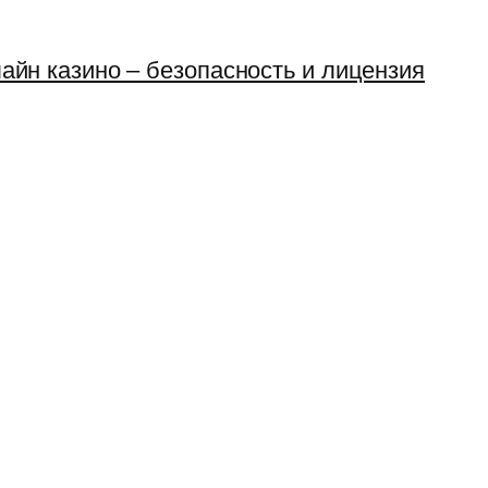
айн казино – безопасность и лицензия