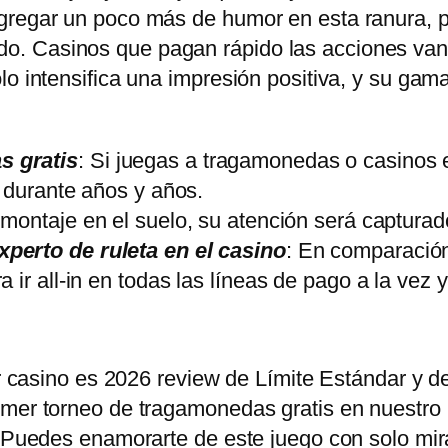
gregar un poco más de humor en esta ranura, p
o. Casinos que pagan rápido las acciones va
lo intensifica una impresión positiva, y su ga
s gratis
: Si juegas a tragamonedas o casinos 
 durante años y años.
l montaje en el suelo, su atención será captura
perto de ruleta en el casino
: En comparación
 ir all-in en todas las líneas de pago a la vez
er casino es 2026 review de Límite Estándar y d
imer torneo de tragamonedas gratis en nuestro 
o. Puedes enamorarte de este juego con solo mi