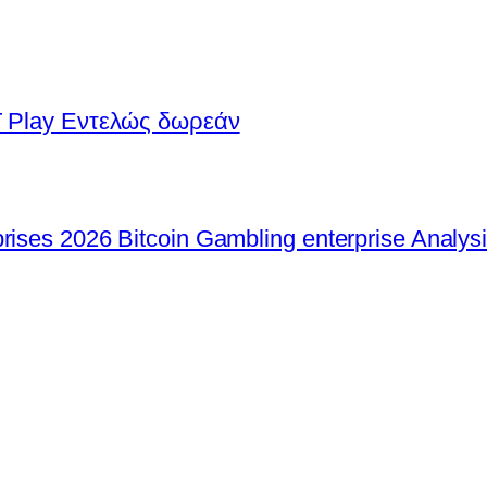
GT Play Εντελώς δωρεάν
rises 2026 Bitcoin Gambling enterprise Analysi