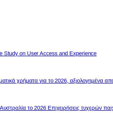
e Study on User Access and Experience
ματικά χρήματα για το 2026, αξιολογημένα από
 Αυστραλία το 2026 Επιχειρήσεις τυχερών παι