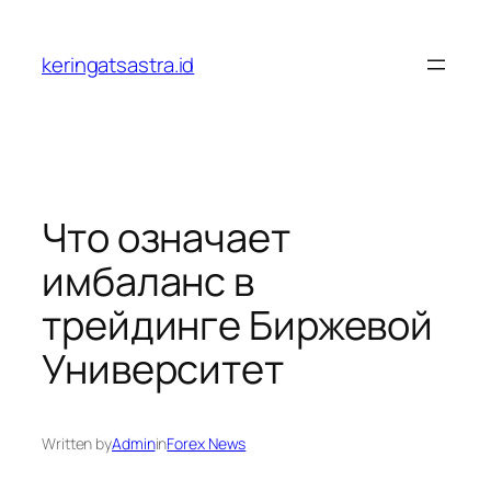
Lewati
ke
keringatsastra.id
konten
Что означает
имбаланс в
трейдинге Биржевой
Университет
Written by
Admin
in
Forex News