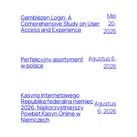
Mei
Gamblezen Login: A
20,
Comprehensive Study on User
Access and Experience
2026
Agustus 6,
Perfekcyjny asortyment
w polsce
2026
Kasyno Internetowego
Republika federalna niemiec
Agustus
2026: Najkorzystniejszy
6, 2026
Powbet Kasyn Online w
Niemczech